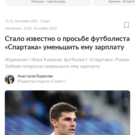
Монреаль — парный разряд
Германия — Вторая Б
11:13, 18 ноября 2021
Спорт
(обновлено: 16:02, 18 ноября 2021)
Стало известно о просьбе футболиста
«Спартака» уменьшить ему зарплату
Журналист Илья Казаков: футболист «Спартака» Роман
Зобнин попросил уменьшить ему зарплату
Анастасия Борисова
(Редактор отдела «Спорт»)