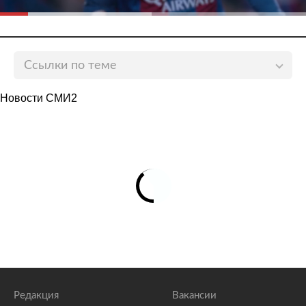
Ссылки по теме
Шубенков объяснил недовольство российских
Новости СМИ2
спортсменов зарплатами футболистов
lenta.ru
Футболист сборной России рассказал об
изменениях в команде после прихода Карпина
lenta.ru
Олимпийскую чемпионку по гандболу возмутила
зарплата футболиста сборной России
lenta.ru
Редакция
Вакансии