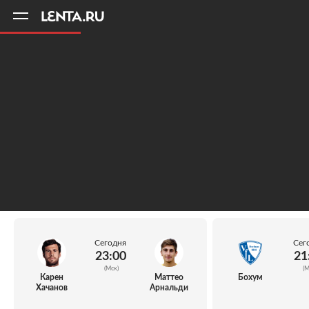
11
A
Сегодня
Сег
23:00
21
(Мск)
(М
Карен
Маттео
Бохум
Хачанов
Арнальди