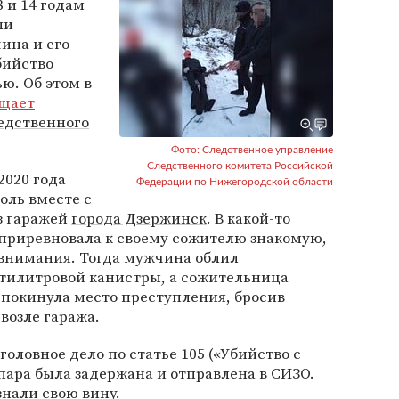
8 и 14 годам
ли
ина и его
бийство
ю. Об этом в
щает
едственного
Фото: Следственное управление
Следственного комитета Российской
2020 года
Федерации по Нижегородской области
оль вместе с
з гаражей
города Дзержинск
. В какой-то
 приревновала к своему сожителю знакомую,
 внимания. Тогда мужчина облил
тилитровой канистры, а сожительница
а покинула место преступления, бросив
озле гаража.
головное дело по статье 105 («Убийство с
 пара была задержана и отправлена в СИЗО.
нали свою вину.