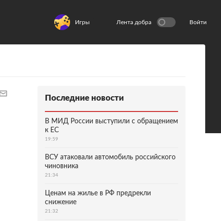
Игры
Лента добра
Войти
Последние новости
В МИД России выступили с обращением
к ЕС
19:59
ВСУ атаковали автомобиль российского
чиновника
21:34
Ценам на жилье в РФ предрекли
снижение
21:32