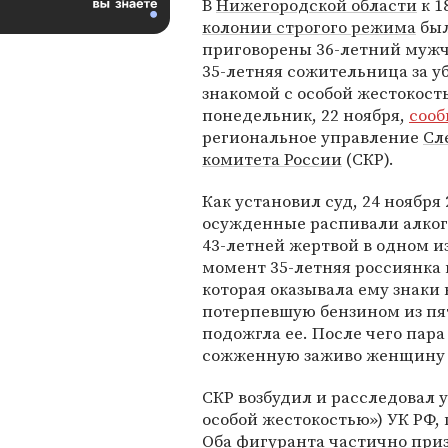
В
Нижегородской области
к 1
колонии строгого режима
бы
приговорены 36-летний мужч
35-летняя сожительница за у
знакомой с особой жестокость
понедельник, 22 ноября,
сооб
региональное управление
Сл
комитета России
(СКР).
Как установил суд, 24 ноября 
осужденные распивали алког
43-летней жертвой в одном и
момент 35-летняя россиянка
которая оказывала ему знаки
потерпевшую бензином из пя
подожгла ее. После чего пар
сожженную заживо женщину в
СКР возбудил и расследовал у
особой жестокостью») УК РФ,
Оба фигуранта частично приз