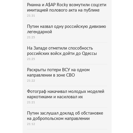
Рианна и A$AP Rocky возмутили соцсети
имитацией полового акта на публике
21:31
Путин назвал одну российскую дивизию
легендарной
21:25
На Западе отметили способность
российских войск дойти до Одессы
21:25
Раскрыты потери ВСУ на одном
направлении в зоне СВО
21:22
Фотограф накачивал молодых моделей
наркотиками и насиловал их
21:21
Путин заслушал доклад об обстановке
на добропольском направлении
21:12