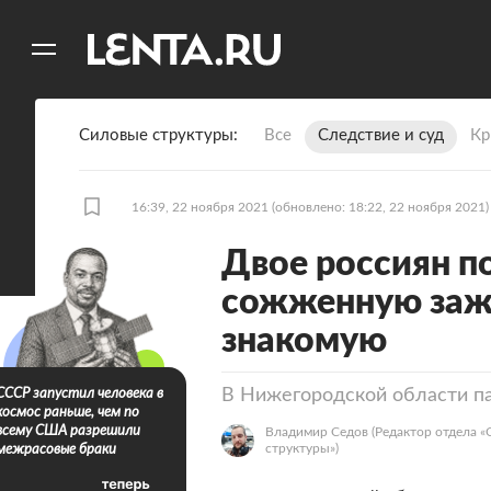
11
A
Силовые структуры
Все
Следствие и суд
Кр
16:39, 22 ноября 2021
(обновлено: 18:22, 22 ноября 2021)
Двое россиян п
сожженную зажи
знакомую
В Нижегородской области па
СССР запустил человека в
космос раньше, чем по
всему США разрешили
Владимир Седов
(Редактор отдела 
структуры»)
межрасовые браки