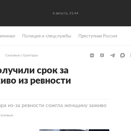
6 августа, 21:44
иминал
Полиция и спецслужбы
Преступная Россия
Силовые структуры
олучили срок за
во из ревности
ра из-за ревности сожгла женщину заживо
«Силовые