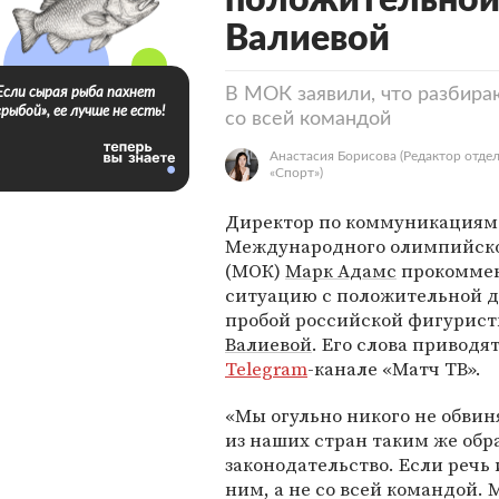
положительной
Валиевой
В МОК заявили, что разбира
Если сырая рыба пахнет
«рыбой», ее лучше не есть!
со всей командой
Анастасия Борисова
(Редактор отде
«Спорт»)
Директор по коммуникациям
Международного олимпийско
(МОК)
Марк Адамс
прокомме
ситуацию с положительной д
пробой российской фигурис
Валиевой
. Его слова приводят
Telegram
-канале «Матч ТВ».
«Мы огульно никого не обвин
из наших стран таким же обр
законодательство. Если речь 
ним, а не со всей командой. 