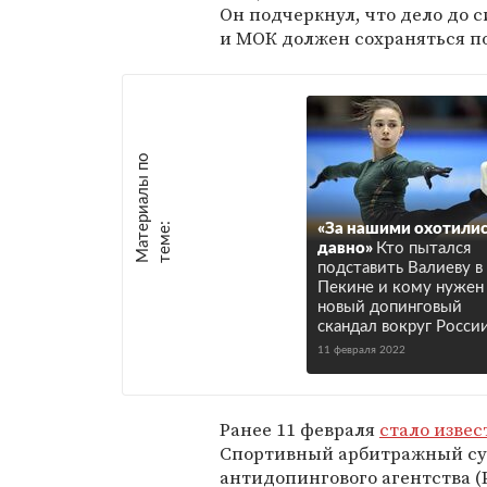
Он подчеркнул, что дело до 
и МОК должен сохраняться п
М
а
т
р
и
а
л
ы
п
о
т
е
м
е
е
:
«За нашими охотилис
давно»
Кто пытался
подставить Валиеву в
Пекине и кому нужен
новый допинговый
скандал вокруг Росси
11 февраля 2022
Ранее 11 февраля
стало извес
Спортивный арбитражный суд
антидопингового агентства (