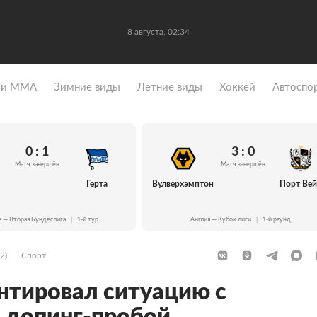
8 августа, 02:34
 и ММА
Зимние виды
Летние виды
Хоккей
Автоспо
0 : 1
3 : 0
Матч завершён
Матч завершён
Герта
Вулверхэмптон
Порт Ве
я — Вторая Бундеслига
|
1-й тур
Англия — Кубок лиги
|
1-й раунд
2)
Спорт
тировал ситуацию с