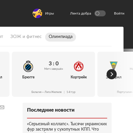
Игры
Лента добра
Войти
рт
ЗОЖ и фитнес
Олимпиада
3 : 0
Матч завершён
Ма
йл
Брюгге
Кортрейк
Эшторил
Бельгия — Лига Жюпиле
|
1-й тур
Португалия 
Последние новости
«Серьезный коллапс». Тысячи украинских
фур застряли у сухопутных КПП. Что