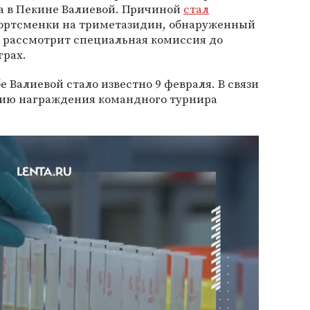
да в Пекине Валиевой. Причиной
стал
ортсменки на триметазидин, обнаруженный
ло рассмотрит специальная комиссия до
грах.
 Валиевой стало известно 9 февраля. В связи
нию награждения командного турнира