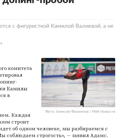
 допинг-пробой
ются с фигуристкой Камилой Валиевой, а не
ла
го комитета
нтировал
опинг-
тки
Камилы
ся в
Фото: Алексей Филиппов / РИА Новости
яем. Каждая
азом строит
идет об одном человеке, мы разбираемся с
Мы соблюдаем строгость», — заявил Адамс.