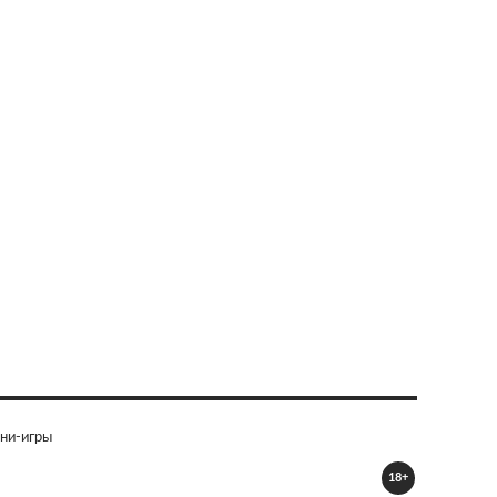
ни-игры
18+