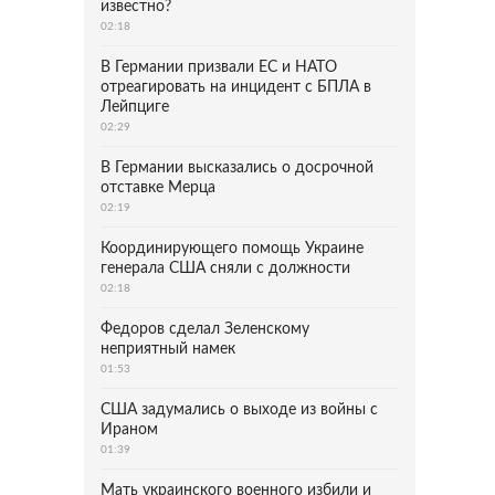
известно?
02:18
В Германии призвали ЕС и НАТО
отреагировать на инцидент с БПЛА в
Лейпциге
02:29
В Германии высказались о досрочной
отставке Мерца
02:19
Координирующего помощь Украине
генерала США сняли с должности
02:18
Федоров сделал Зеленскому
неприятный намек
01:53
США задумались о выходе из войны с
Ираном
01:39
Мать украинского военного избили и