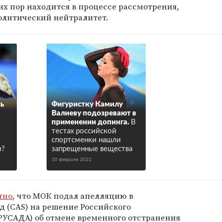
сих пор находится в процессе рассмотрения,
олитический нейтралитет.
ь
Фигуристку Камилу
Валиеву подозревают в
применении допинга.
В
тестах российской
спортсменки нашли
и?
запрещенные вещества
10 февраля 2022
тно
, что МОК подал апелляцию в
 (CAS) на решение Российского
РУСАДА) об отмене временного отстранения