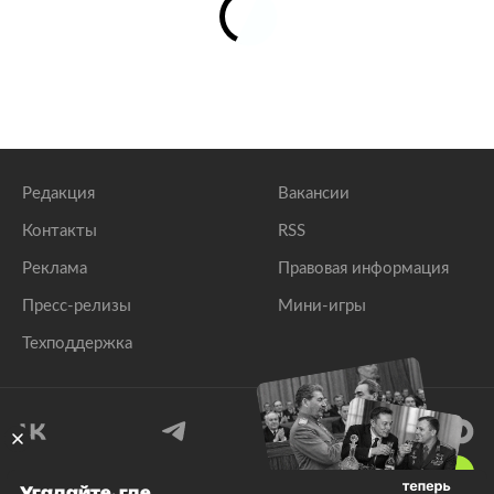
Редакция
Вакансии
Контакты
RSS
Реклама
Правовая информация
Пресс-релизы
Мини-игры
Техподдержка
18
+
Угадайте, где