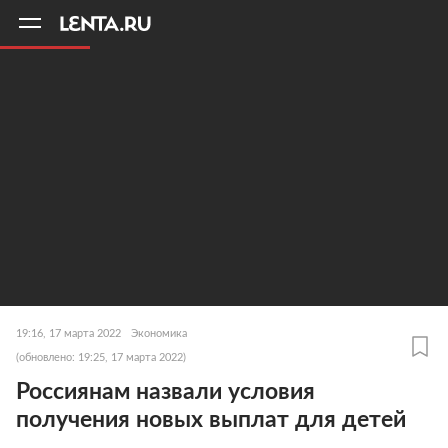
11
A
19:16, 17 марта 2022
Экономика
(обновлено: 19:25, 17 марта 2022)
Россиянам назвали условия
получения новых выплат для детей