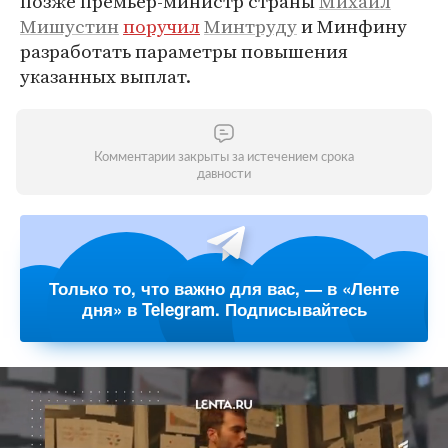
позже премьер-министр страны
Михаил
Мишустин
поручил
Минтруду
и Минфину
разработать параметры повышения
указанных выплат.
Комментарии закрыты за истечением срока
давности
Только то, что важно для вас, — в «Ленте
дня» в Telegram. Подписывайтесь