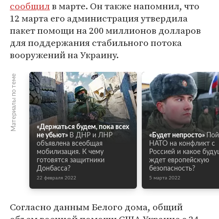
сообщил
в марте. Он также напомнил, что
12 марта его администрация утвердила
пакет помощи на 200 миллионов долларов
для поддержания стабильного потока
вооружений на Украину.
Материалы по теме
«Держаться будем, пока всех
не убьют»
В ДНР и ЛНР
«Будет непросто»
Пой
объявлена всеобщая
НАТО на конфликт с
мобилизация. К чему
Россией и какое буд
готовятся защитники
ждет европейскую
Донбасса?
безопасность?
22 февраля 2022
5 марта 2022
Согласно данным Белого дома, общий