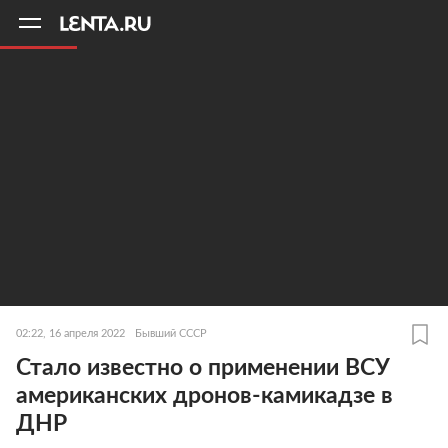
11
A
02:22, 16 апреля 2022
Бывший СССР
Стало известно о применении ВСУ
американских дронов-камикадзе в
ДНР