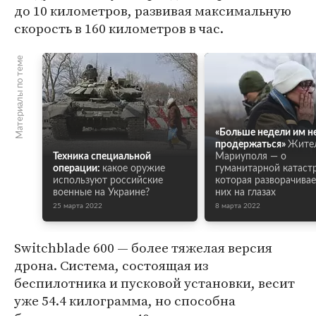
до 10 километров, развивая максимальную
скорость в 160 километров в час.
Материалы по теме
«Больше недели им н
продержаться»
Жите
Техника специальной
Мариуполя — о
операции:
какое оружие
гуманитарной катаст
используют российские
которая разворачивае
военные на Украине?
них на глазах
25 марта 2022
8 марта 2022
Switchblade 600 — более тяжелая версия
дрона. Система, состоящая из
беспилотника и пусковой установки, весит
уже 54.4 килограмма, но способна