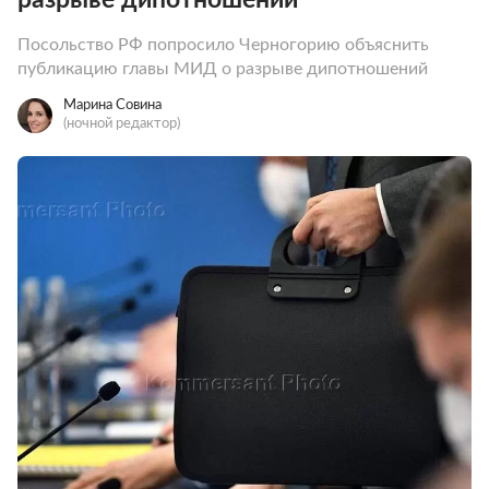
Посольство РФ попросило Черногорию объяснить
публикацию главы МИД о разрыве дипотношений
Марина Совина
(ночной редактор)