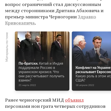
вопрос ограничений стал дискуссионным
между сторонниками Дритана Абазовича и
премьер-министра Черногории
Здравко
Кривокапича
.
Материалы по теме
По-братски.
Китай и Индия
поддержали Россию в
Конфликт на Украине
украинском кризисе. Что
раскалывает Евросою
они рассчитывают получить
Какую роль в этом и
взамен?
США?
21 марта 2022
18 апреля 2022
Ранее черногорский МИД
объявил
персонами нон грата четверых сотрудников