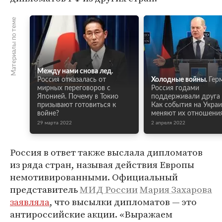
Материалы по теме
Между нами снова лед.
Россия отказалась от
Холодные войны.
Гер
мирных переговоров с
Россия годами
Японией. Почему в Токио
поддерживали друга 
призывают готовиться к
Как события на Укра
войне?
меняют их отношени
29 марта 2022
2 апреля 2022
Россия в ответ также выслала дипломатов
из ряда стран, называя действия Европы
немотивированными. Официальный
представитель
МИД России
Мария Захарова
заявляла
, что высылки дипломатов — это
антироссийские акции. «Выражаем