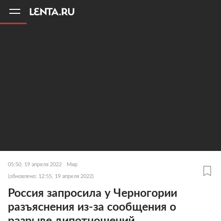
11
A
05:50, 19 апреля 2022
Мир
(обновлено: 12:55, 19 апреля 2022)
Россия запросила у Черногории
разъяснения из-за сообщения о
разрыве дипотношений