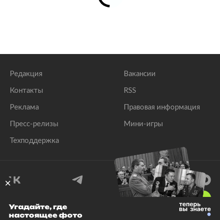
Редакция
Вакансии
Контакты
RSS
Реклама
Правовая информация
Пресс-релизы
Мини-игры
Техподдержка
18
+
Угадайте, где
настоящее фото
© 1999–2026 Все права защищены.