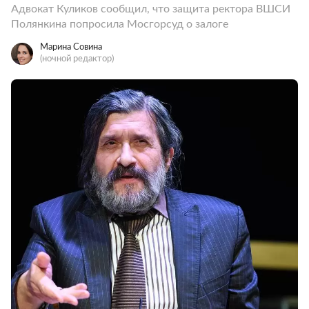
Адвокат Куликов сообщил, что защита ректора ВШСИ
Полянкина попросила Мосгорсуд о залоге
Марина Совина
(ночной редактор)