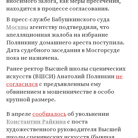
вносимого залога, как меры пресечения,
находится в процессе согласования.
В пресс-службе Бабушкинского суда
Москвы
агентству подтвердили, что
апелляционная жалоба на избрание
Полянкину домашнего ареста поступила.
Дата судебного заседания в Мосгорсуде
пока не назначена.
Ранее ректор Высшей школы сценических
искусств (ВШСИ) Анатолий Полянкин
не
согласился
с предъявленным ему
обвинением в мошенничестве в особо
крупной размере.
В апреле
сообщалось
об увольнении
Константин Райкина
с поста
художественного руководителя Высшей
школы сценических искусств (бывшая