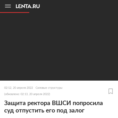
11
A
02:12, 20 апреля 2022
Силовые структуры
(обновлено: 02:13, 20 апреля 2022)
Защита ректора ВШСИ попросила
суд отпустить его под залог