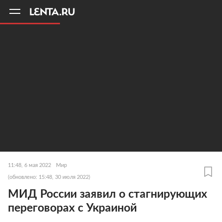
11
A
11:48, 6 мая 2022
Мир
(обновлено: 15:48, 30 июля 2022)
МИД России заявил о стагнирующих
переговорах с Украиной