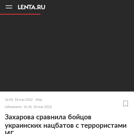
11
A
16:04, 18 мая 2022
Мир
(обновлено: 16:34, 18 мая 2022)
Захарова сравнила бойцов
украинских нацбатов с террористами
ИГ