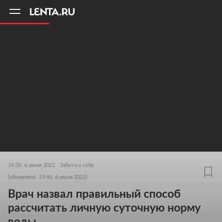
11
A
19:30, 6 июня 2022
Забота о себе
(обновлено: 19:46, 6 июня 2022)
Врач назвал правильный способ
рассчитать личную суточную норму
воды