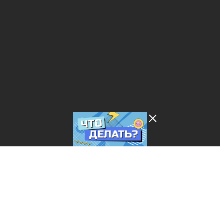
Лента добра
деактивирована. Добро
пожаловать в реальный
мир.
Что делать?