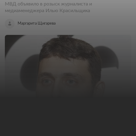
МВД объявило в розыск журналиста и
медиаменеджера Илью Красильщика
Маргарита Щигарева