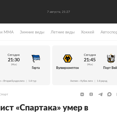
7 августа, 21:27
 и ММА
Зимние виды
Летние виды
Хоккей
Автоспо
Сегодня
Сегодня
21:30
21:45
(Мск)
(Мск)
Герта
Вулверхэмптон
Порт Ве
я — Вторая Бундеслига
|
1-й тур
Англия — Кубок лиги
|
1-й раунд
Спорт
ст «Спартака» умер в