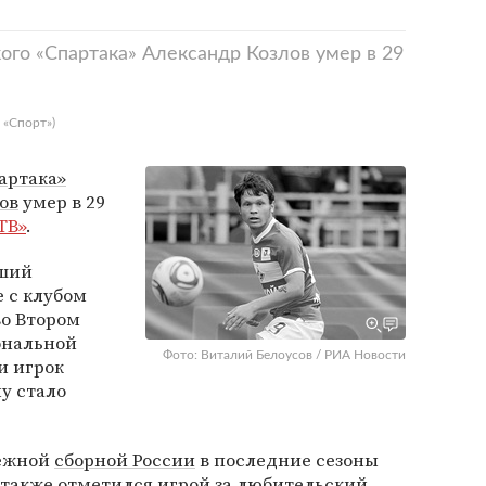
го «Спартака» Александр Козлов умер в 29
 «Спорт»)
артака»
ов
умер в 29
ТВ»
.
вший
 с клубом
во Втором
ональной
Фото: Виталий Белоусов / РИА Новости
и игрок
у стало
ежной
сборной России
в последние сезоны
 также отметился игрой за любительский