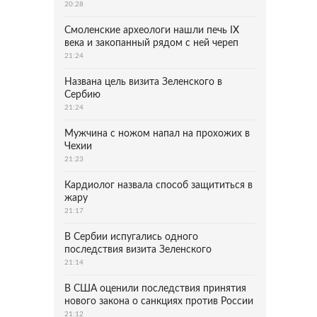
20:28
Смоленские археологи нашли печь IX
века и закопанный рядом с ней череп
21:24
Названа цель визита Зеленского в
Сербию
21:24
Мужчина с ножом напал на прохожих в
Чехии
21:23
Кардиолог назвала способ защититься в
жару
21:17
В Сербии испугались одного
последствия визита Зеленского
21:14
В США оценили последствия принятия
нового закона о санкциях против России
21:12