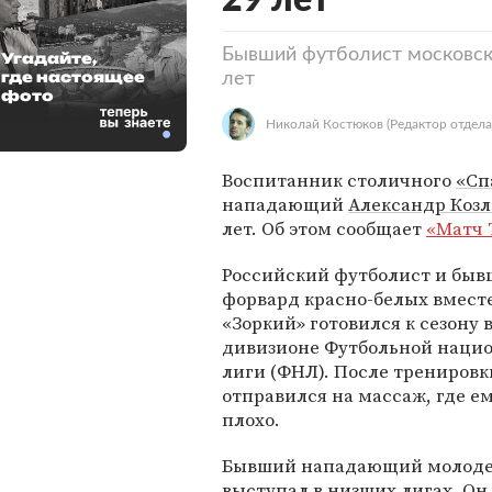
29 лет
Бывший футболист московско
Угадайте,
где настоящее
лет
фото
Николай Костюков
(Редактор отдела
Воспитанник столичного
«Сп
нападающий
Александр Козл
лет. Об этом сообщает
«Матч 
Российский футболист и бы
форвард красно-белых вместе
«Зоркий» готовился к сезону 
дивизионе Футбольной наци
лиги (ФНЛ). После тренировк
отправился на массаж, где ем
плохо.
Бывший нападающий молод
выступал в низших лигах. Он