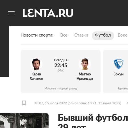
11
A
Новости спорта
Все
Ставки
Футбол
Бокс
Сегодня
22:45
(Мск)
Карен
Маттео
Бохум
Хачанов
Арнальди
Монреаль — парный разряд
Германи
13:07, 15 июля 2022
(обновлено: 13:21, 15 июля 2022)
Бывший футболи