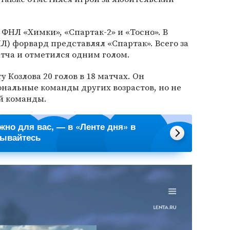
 ФНЛ «Химки», «Спартак-2» и «Тосно». В
Л) форвард представлял «Спартак». Всего за
атча и отметился одним голом.
у Козлова 20 голов в 18 матчах. Он
ональные команды других возрастов, но не
й команды.
ажно для вас, — в «Ленте дня» в
сывайтесь