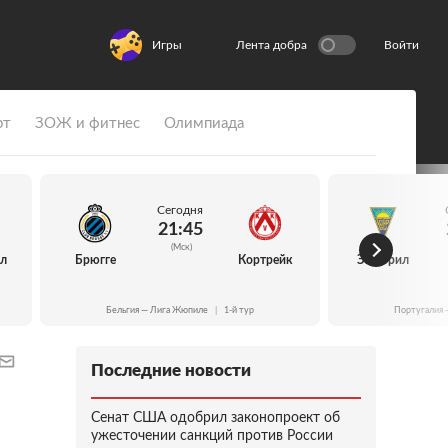
Игры
Лента добра
Войти
рт
ЗОЖ и фитнес
Олимпиада
Сегодня
21:45
(Мск)
йл
Брюгге
Кортрейк
Эшторил
Бельгия — Лига Жюпиле
|
1-й тур
Португалия 
Последние новости
Сенат США одобрил законопроект об
ужесточении санкций против России