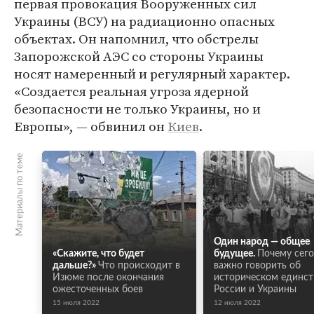
первая провокация Вооруженных сил
Украины (ВСУ) на радиационно опасных
объектах. Он напомнил, что обстрелы
Запорожской АЭС со стороны Украины
носят намеренный и регулярный характер.
«Создается реальная угроза ядерной
безопасности не только Украины, но и
Европы», — обвинил он
Киев
.
Материалы по теме
Один народ — общее
«Скажите, что будет
будущее.
Почему сег
дальше?»
Что происходит в
важно говорить об
Изюме после окончания
историческом единст
ожесточенных боев
России и Украины
15 июля 2022
12 июля 2022