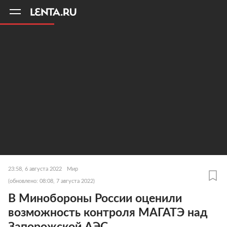
11
A
23:58, 6 августа 2022
Мир
(обновлено: 08:08, 7 августа 2022)
В Минобороны России оценили
возможность контроля МАГАТЭ над
Запорожской АЭС