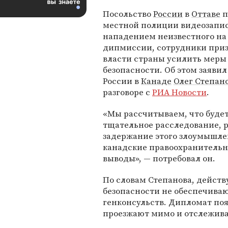
Посольство
России
в
Оттаве
п
местной полиции видеозапис
нападением неизвестного на
дипмиссии, сотрудники при
власти страны усилить меры
безопасности. Об этом заявил
России в
Канаде
Олег Степан
разговоре с
РИА Новости
.
«Мы рассчитываем, что буде
тщательное расследование, ре
задержание этого злоумышленн
канадские правоохранитель
выводы», — потребовал он.
По словам Степанова, дейст
безопасности не обеспечиваю
генконсульств. Дипломат поя
проезжают мимо и отслежива