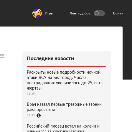
Игры
Лента добра
Войти
Последние новости
Раскрыты новые подробности ночной
атаки ВСУ на Белгород. Число
пострадавших увеличилось до 25, есть
жертвы
11:39
Врач назвал первые тревожные звонки
рака простаты
11:33
Российский пловец встал на колени и
извинился за критику Парижа