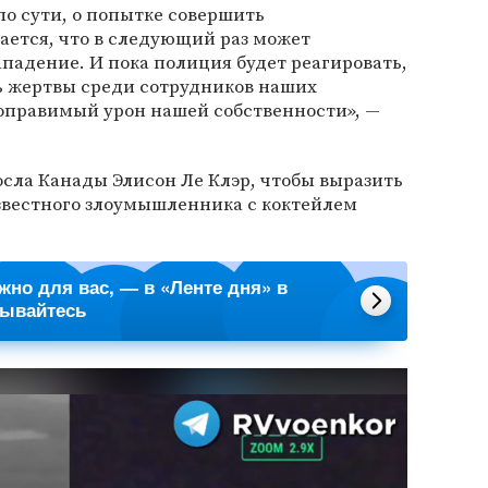
по сути, о попытке совершить
ается, что в следующий раз может
ападение. И пока полиция будет реагировать,
ь жертвы среди сотрудников наших
правимый урон нашей собственности», —
сла Канады Элисон Ле Клэр, чтобы выразить
звестного злоумышленника с коктейлем
ажно для вас, — в «Ленте дня» в
сывайтесь