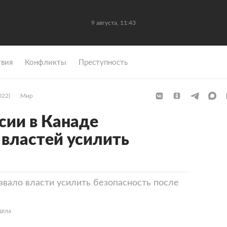
9 августа, 11:43
вия
Конфликты
Преступность
022)
Мир
сии в Канаде
 властей усилить
звало власти усилить безопасность после
дела