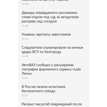
11:28
Дважды оправданного россиянина
снова отдали под суд за загадочную
расправу над соседом
11:26
Названы зарплаты завистников
11:14
Следователи отреагировали на ночные
удары ВСУ по Белгороду
11:09
АвтоВАЗ сообщил о расширении
географии фирменного сервиса «Lada
Легко»
11:07
В России начали испытания
беспилотного поезда
11:07
Раскрыт масштаб повреждений после