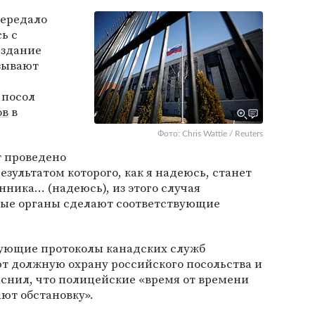
ередало
ь с
 здание
зывают
 посол
ов
в
Фото: Chris Wattie / Reuters
т проведено
зультатом которого, как я надеюсь, станет
ика... (надеюсь), из этого случая
ные органы сделают соответствующие
вующие протоколы канадских служб
т должную охрану российского посольства и
снил, что полицейские «время от времени
ют обстановку».