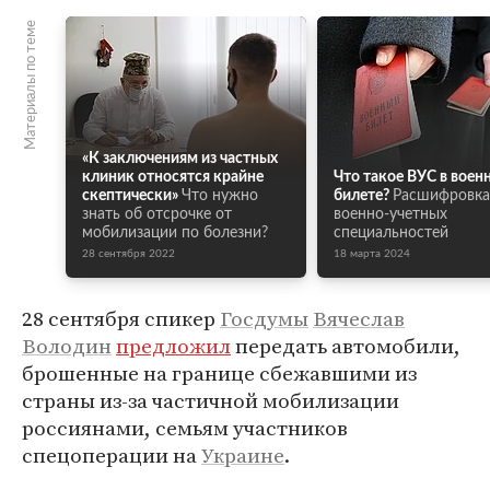
Материалы по теме
«К заключениям из частных
клиник относятся крайне
Что такое ВУС в воен
скептически»
Что нужно
билете?
Расшифровка
знать об отсрочке от
военно-учетных
мобилизации по болезни?
специальностей
28 сентября 2022
18 марта 2024
28 сентября спикер
Госдумы
Вячеслав
Володин
предложил
передать автомобили,
брошенные на границе сбежавшими из
страны из-за частичной мобилизации
россиянами, семьям участников
спецоперации на
Украине
.