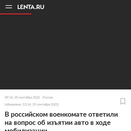
11
A
09:54, 29 сентября 2022
Россия
(обновлено: 13:14, 29 сентября 2022)
В российском военкомате ответили
на вопрос об изъятии авто в ходе
мобилизации