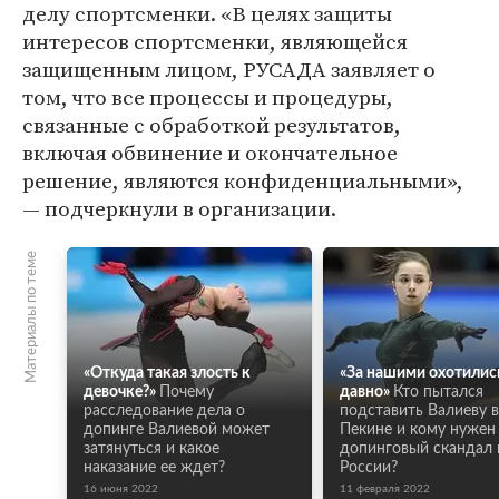
делу спортсменки. «В целях защиты
интересов спортсменки, являющейся
защищенным лицом, РУСАДА заявляет о
том, что все процессы и процедуры,
связанные с обработкой результатов,
включая обвинение и окончательное
решение, являются конфиденциальными»,
— подчеркнули в организации.
Материалы по теме
«Откуда такая злость к
«За нашими охотилис
девочке?»
Почему
давно»
Кто пытался
расследование дела о
подставить Валиеву в
допинге Валиевой может
Пекине и кому нужен
затянуться и какое
допинговый скандал 
наказание ее ждет?
России?
16 июня 2022
11 февраля 2022