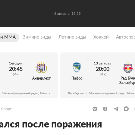
6 августа, 13:29
 и ММА
Зимние виды
Летние виды
Хоккей
Автоспо
Сегодня
13 августа
20:45
20:00
(Мск)
(Мск)
Андерлехт
Пафос
Ред Бул
Зальцбур
3-й квалификационный раунд. 1-й матч
Лига Европы
|
3-й квалификационный раунд. 2-й ма
Спорт
ался после поражения