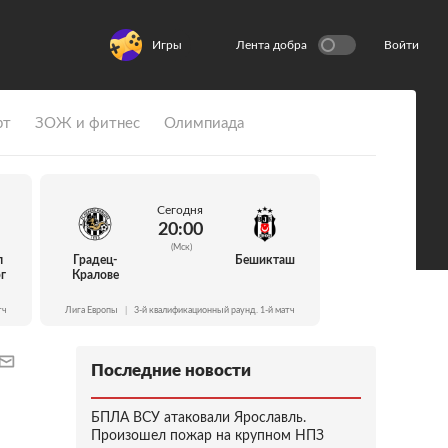
Игры
Лента добра
Войти
рт
ЗОЖ и фитнес
Олимпиада
Сегодня
20:00
(Мск)
л
Градец-
Бешикташ
г
Кралове
тч
Лига Европы
|
3-й квалификационный раунд. 1-й матч
Последние новости
БПЛА ВСУ атаковали Ярославль.
Произошел пожар на крупном НПЗ