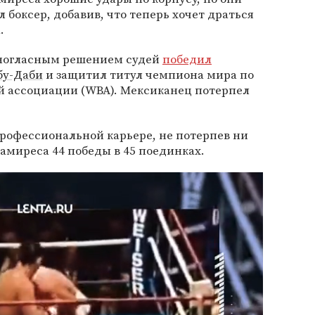
л боксер, добавив, что теперь хочет драться
.
диногласным решением судей
победил
бу-Даби
и защитил титул чемпиона мира по
й ассоциации (WBA). Мексиканец потерпел
профессиональной карьере, не потерпев ни
Рамиреса 44 победы в 45 поединках.