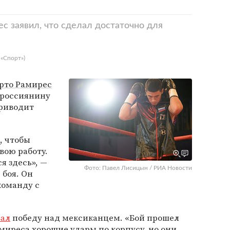
с заявил, что сделал достаточно для
 «Спорт»)
рто Рамирес
 россиянину
приводит
, чтобы
вою работу.
я здесь», —
Фото: Павел Лисицын / РИА Новости
 боя. Он
команду с
ал
победу над мексиканцем. «Бой прошел
амиреса хорошие удары по корпусу, но они