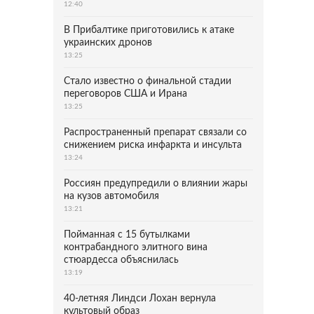
12:40
В Прибалтике приготовились к атаке
украинских дронов
13:25
Стало известно о финальной стадии
переговоров США и Ирана
13:25
Распространенный препарат связали со
снижением риска инфаркта и инсульта
13:24
Россиян предупредили о влиянии жары
на кузов автомобиля
13:21
Пойманная с 15 бутылками
контрабандного элитного вина
стюардесса объяснилась
13:19
40-летняя Линдси Лохан вернула
культовый образ