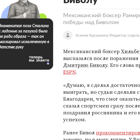
Биволу
Мексиканский боксер Рамире
победы над Биволом
Знаменитая поза Сталина
с ладонью за пазухой была
Ксения Курашкина
(Редактор отдела
не ради образа — так он
маскировал искалеченную в
детстве руку
Мексиканский боксер
Хильбе
высказался после поражения
Дмитрию Биволу
. Его слова 
ESPN
.
«Думаю, я сделал достаточно
выиграть, но судьи сделали с
Благодарен, что смог оказатьс
сказал спортсмен сразу после
поздравил россиянина и его 
успехом.
Ранее Бивол
прокомментиров
хорошо, но я могу лучше. У Р