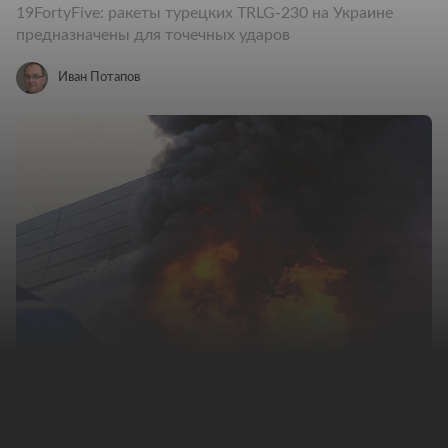
19FortyFive: ракеты турецких TRLG-230 на Украине
предназначены для точечных ударов
Иван Потапов