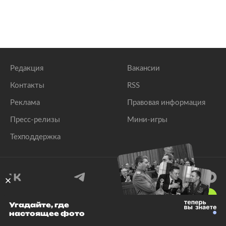
Редакция
Вакансии
Контакты
RSS
Реклама
Правовая информация
Пресс-релизы
Мини-игры
Техподдержка
18
+
Угадайте, где
настоящее фото
© 1999–2026 Все права защищены.
ООО «Лента.Ру»