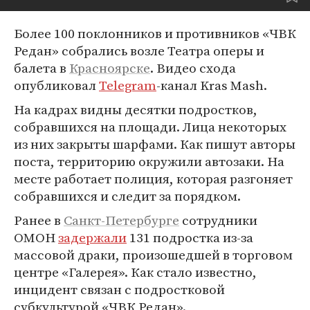
Более 100 поклонников и противников «ЧВК
Редан» собрались возле Театра оперы и
балета в
Красноярске
. Видео схода
опубликовал
Telegram
-канал Kras Mash.
На кадрах видны десятки подростков,
собравшихся на площади. Лица некоторых
из них закрыты шарфами. Как пишут авторы
поста, территорию окружили автозаки. На
месте работает полиция, которая разгоняет
собравшихся и следит за порядком.
Ранее в
Санкт-Петербурге
сотрудники
ОМОН
задержали
131 подростка из-за
массовой драки, произошедшей в торговом
центре «Галерея». Как стало известно,
инцидент связан с подростковой
субкультурой «ЧВК Редан».