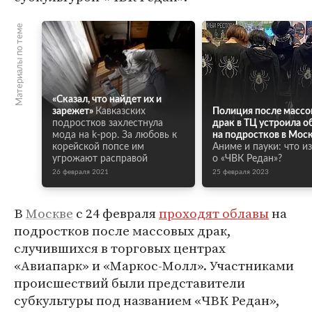
Материалы по теме
«Сказал, что найдет их и
зарежет»
Кавказских
Полиция после массо
подростков захлестнула
драк в ТЦ устроила о
мода на k-pop. За любовь к
на подростков в Моск
корейской попсе им
Аниме и пауки: что и
угрожают расправой
о «ЧВК Редан»?
26 февраля 2021
25 февраля 2023
В
Москве
с 24 февраля
проходят облавы
на
подростков после массовых драк,
случившихся в торговых центрах
«Авиапарк» и «Маркос-Молл». Участниками
происшествий были представители
субкультуры под названием «ЧВК Редан»,