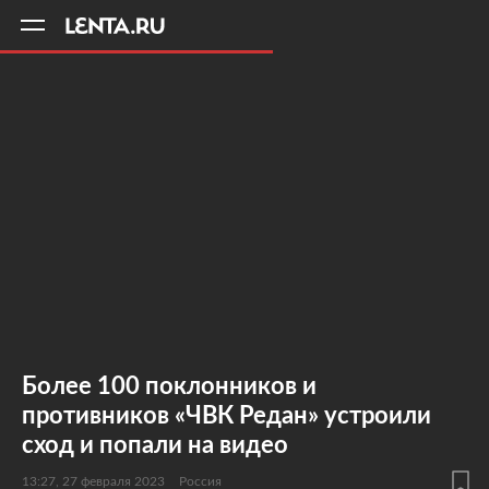
11
A
Более 100 поклонников и
противников «ЧВК Редан» устроили
сход и попали на видео
13:27, 27 февраля 2023
Россия