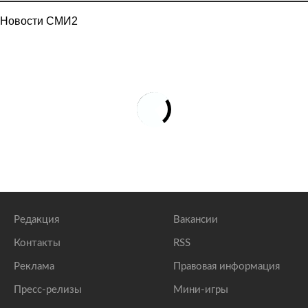
Новости СМИ2
Редакция
Вакансии
Контакты
RSS
Реклама
Правовая информация
Пресс-релизы
Мини-игры