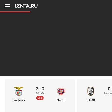
11
A
3 : 0
0 
2-й тайм
Матч з
Live
Бенфика
Хартс
ПАОК