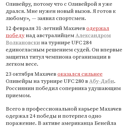
Оливейру, потому что с Оливейрой я уже
дрался. Мне нужен новый вызов. Я готов к
любому», — заявил спортсмен.
12 февраля 31-летний Махачев
одержал
победу
над австралийцем
Александром
Волкановски
на турнире UFC 284
единогласным решением судей. Он впервые
защитил титул чемпиона организации в
легком весе.
23 октября Махачев
оказался сильнее
Оливейры на турнире UFC 280 в
Абу-Даби
.
Россиянин победил соперника удушающим
приемом.
Всего в профессиональной карьере Махачев
одержал 24 победы и потерпел одно
поражение. В активе американца Бенейла