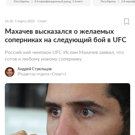
Лига Европы
|
3-й квалификационный раунд. 1-й матч
Лига Европы
|
3-й квалиф
16:30, 5 марта 2023
Спорт
Махачев высказался о желаемых
соперниках на следующий бой в UFC
Российский чемпион UFC Ислам Махачев заявил, что
готов к любому новому сопернику
Андрей Стрельцов
(Редактор отдела «Спорт»)