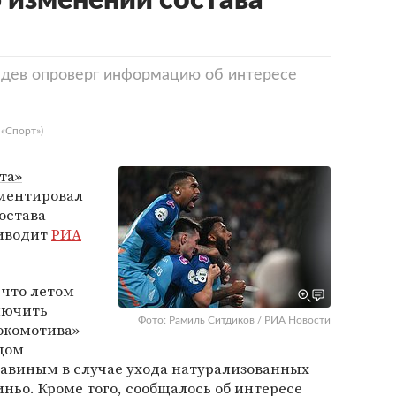
изменении состава
едев опроверг информацию об интересе
 «Спорт»)
та»
ментировал
остава
риводит
РИА
, что летом
лючить
Фото: Рамиль Ситдиков / РИА Новости
окомотива»
дом
виным в случае ухода натурализованных
ньо. Кроме того, сообщалось об интересе