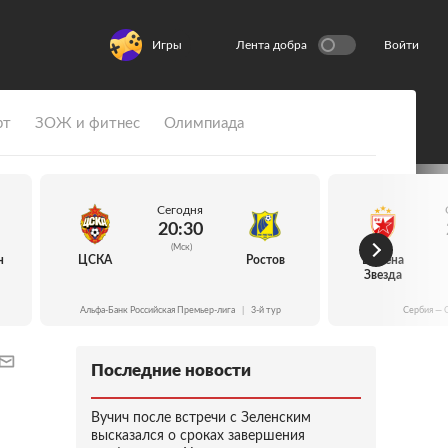
Игры
Лента добра
Войти
рт
ЗОЖ и фитнес
Олимпиада
Сегодня
20:30
(Мск)
н
ЦСКА
Ростов
Црвена
Звезда
Альфа-Банк Российская Премьер-лига
|
3-й тур
Сербия — 
Последние новости
Вучич после встречи с Зеленским
высказался о сроках завершения