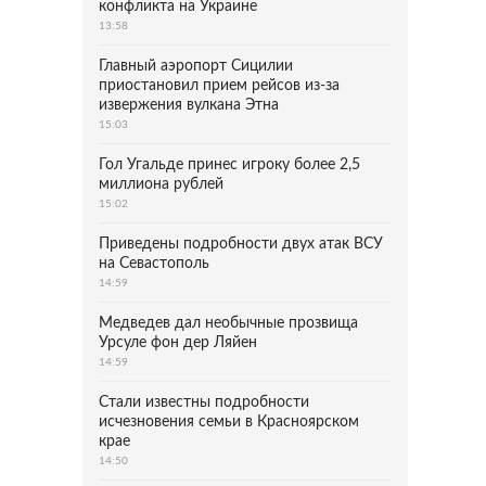
конфликта на Украине
13:58
Главный аэропорт Сицилии
приостановил прием рейсов из-за
извержения вулкана Этна
15:03
Гол Угальде принес игроку более 2,5
миллиона рублей
15:02
Приведены подробности двух атак ВСУ
на Севастополь
14:59
Медведев дал необычные прозвища
Урсуле фон дер Ляйен
14:59
Стали известны подробности
исчезновения семьи в Красноярском
крае
14:50