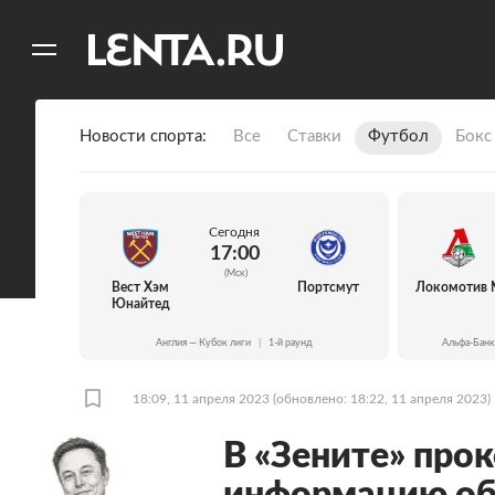
11
A
Новости спорта
Все
Ставки
Футбол
Бокс
Сегодня
17:00
(Мск)
Вест Хэм
Портсмут
Локомотив 
Юнайтед
Англия — Кубок лиги
|
1-й раунд
Альфа-Банк
18:09, 11 апреля 2023
(обновлено: 18:22, 11 апреля 2023)
В «Зените» про