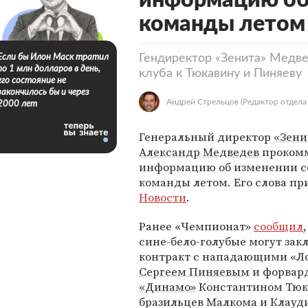
информацию об 
команды летом
Гендиректор «Зенита» Медв
Если бы Илон Маск тратил
по 1 млн долларов в день,
клуба к Тюкавину и Пиняеву
его состояние не
закончилось бы и через
Андрей Стрельцов
(Редактор отдела
2000 лет
Генеральный директор
«Зени
Александр Медведев
проком
информацию об изменении с
команды летом. Его слова п
Новости
.
Ранее «Чемпионат»
сообщил
сине-бело-голубые могут зак
контракт с нападающими «Л
Сергеем Пиняевым
и форвар
«Динамо»
Константином Тюка
бразильцев Малкома и Клауди