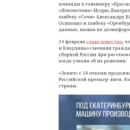
команды к голкиперу «Красн
«Локомотива»
Игорю Лантрат
хавбеку «Сочи»
Александру К
Осипенко
и хавбеку «Оренбу
данные, назвав их дезинфор
24 февраля
стало известно
, 
и Клаудиньо сменили гражд
сборной России
Ари рассказал
когда узнали об их решении.
«Зенит» с 54 очками продолж
Российской премьер-лиги. 
страны.