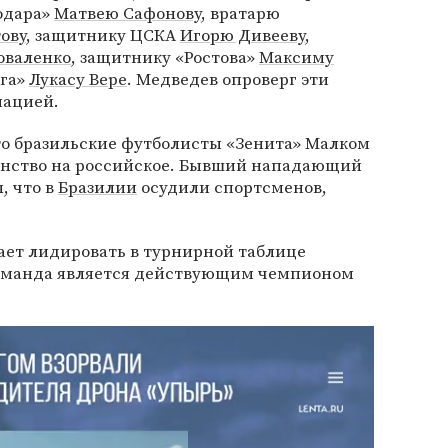
одара»
Матвею Сафонову
, вратарю
ову
, защитнику ЦСКА
Игорю Дивееву
,
оваленко
, защитнику «Ростова»
Максиму
рга»
Лукасу Вере
. Медведев опроверг эти
мацией.
что бразильские футболисты «Зенита» Малком
анство на российское. Бывший нападающий
, что в
Бразилии
осудили спортсменов,
ает лидировать в турнирной таблице
Команда является действующим чемпионом