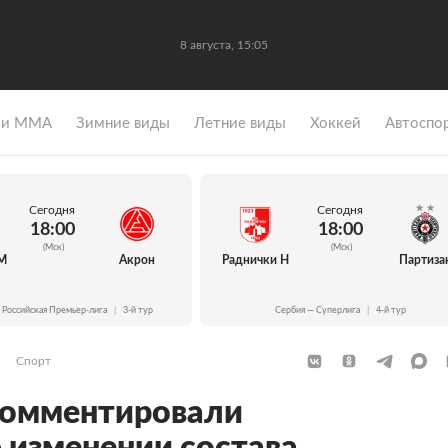
8 августа, 15:05
 и ММА
Зимние виды
Летние виды
Хоккей
Автоспо
Сегодня
Сегодня
18:00
18:00
(Мск)
(Мск)
М
Акрон
Раднички Н
Партиза
 Российская Премьер-лига
|
3-й тур
Сербия — Суперлига
|
4-й тур
Спорт
комментировали