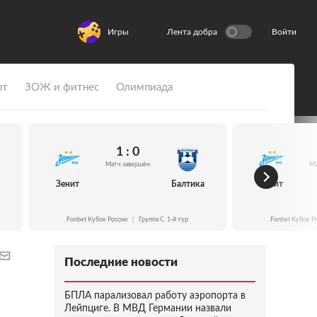
Игры
Лента добра
Войти
рт
ЗОЖ и фитнес
Олимпиада
1 : 0
Матч завершён
Ма
Зенит
Балтика
Зенит
Fonbet Кубок России
|
Группа C. 1-й тур
Fonbet Кубок Р
Последние новости
БПЛА парализовал работу аэропорта в
Лейпциге. В МВД Германии назвали