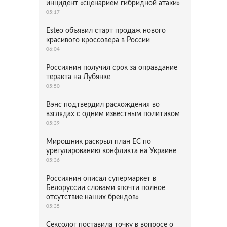
инцидент «сценарием гибридной атаки»
05:17
Esteo объявил старт продаж нового
красивого кроссовера в России
06:04
Россиянин получил срок за оправдание
теракта на Лубянке
05:50
Вэнс подтвердил расхождения во
взглядах с одним известным политиком
05:39
Мирошник раскрыл план ЕС по
урегулированию конфликта на Украине
05:36
Россиянин описал супермаркет в
Белоруссии словами «почти полное
отсутствие наших брендов»
05:35
Сексолог поставила точку в вопросе о