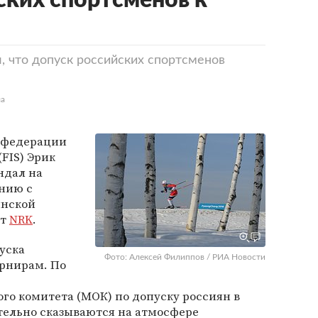
ских спортсменов к
л, что допуск российских спортсменов
ла
 федерации
FIS) Эрик
ндал на
нию с
инской
ит
NRK
.
пуска
Фото: Алексей Филиппов / РИА Новости
урнирам. По
о комитета (МОК) по допуску россиян в
тельно сказываются на атмосфере