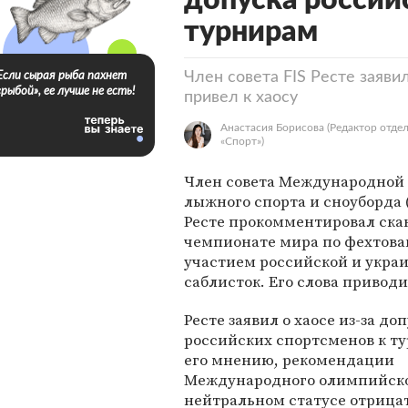
допуска россий
турнирам
Член совета FIS Ресте заяви
Если сырая рыба пахнет
«рыбой», ее лучше не есть!
привел к хаосу
Анастасия Борисова
(Редактор отде
«Спорт»)
Член совета Международной
лыжного спорта и сноуборда (
Ресте прокомментировал ска
чемпионате мира по фехтова
участием российской и укра
саблисток. Его слова привод
Ресте заявил о хаосе из-за до
российских спортсменов к т
его мнению, рекомендации
Международного олимпийског
нейтральном статусе отрица