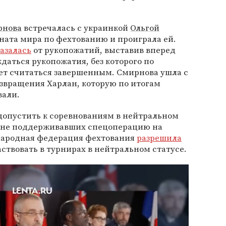
рнова
встречалась с украинкой
Ольгой
ната мира по фехтованию и проиграла ей.
азалась
от рукопожатий, выставив вперед
даться рукопожатия, без которого по
ет считаться завершенным. Смирнова ушла с
звращения Харлан, которую по итогам
али.
допустить к соревнованиям в нейтральном
н, не поддерживавших спецоперацию на
ународная федерация фехтования
разрешила
твовать в турнирах в нейтральном статусе.