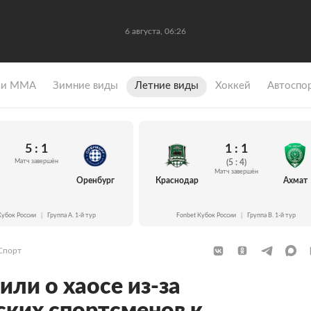
6 августа, 06:26
 и ММА
Зимние виды
Летние виды
Хоккей
Автоспо
5 : 1
1 : 1
Матч завершён
(5 : 4)
Матч завершён
Оренбург
Краснодар
Ахмат
Кубок России
|
Группа A. 1-й тур
Fonbet Кубок России
|
Группа B. 1-й тур
Спорт
или о хаосе из-за