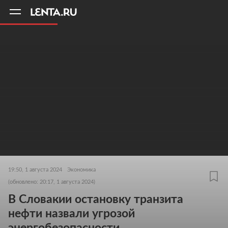
11
A
19:50, 1 августа 2024
Экономика
(обновлено: 20:17, 1 августа 2024)
В Словакии остановку транзита
нефти назвали угрозой
энергобезопасности