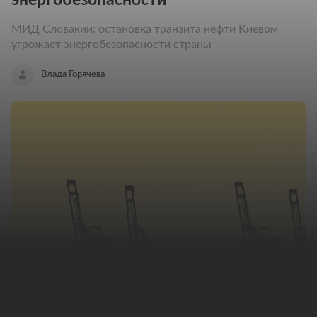
МИД Словакии: остановка транзита нефти Киевом
угрожает энергобезопасности страны
Влада Горячева