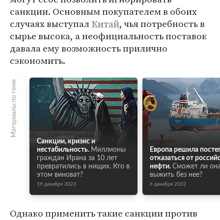
санкции. Основным покупателем в обоих
случаях выступал
Китай
, чья потребность в
сырье высока, а неофициальность поставок
давала ему возможность прилично
сэкономить.
Материалы по теме
Санкции, кризис и
нестабильность.
Миллионы
Европа решила посте
граждан Ирана за 10 лет
отказаться от россий
превратились в нищих. Кто в
нефти.
Сможет ли он
этом виноват?
выжить без нее?
19 декабря 2023
6 декабря 2022
Однако применить такие санкции против