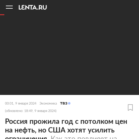
11
A
00:01, 9 января 2024
Экономика
(обновлено: 18:49, 9 января 2024)
Россия прожила год с потолком цен
на нефть, но США хотят усилить
ограничения.
Как это повлияет на