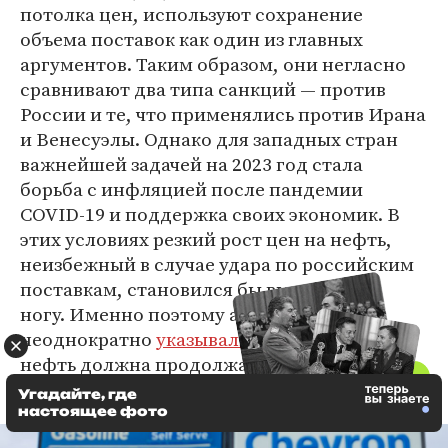
потолка цен, используют сохранение
объема поставок как один из главных
аргументов. Таким образом, они негласно
сравнивают два типа санкций — против
России и те, что применялись против Ирана
и Венесуэлы. Однако для западных стран
важнейшей задачей на 2023 год стала
борьба с инфляцией после пандемии
COVID-19 и поддержка своих экономик. В
этих условиях резкий рост цен на нефть,
неизбежный в случае удара по российским
поставкам, становился бы выстрелом в
ногу. Именно поэтому авторы санкций
неоднократно
указывали
, что российская
нефть должна продолжать поступать на
мировой рынок в достаточных объемах.
Угадайте, где
настоящее фото