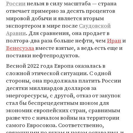
России
нельзя в силу масштаба — страна
отвечает примерно за десять процентов
мировой добычи и является вторым
экспортером в мире после
Саудовской
Аравии
. Для сравнения, она продает в
полтора-два раза больше нефти, чем
Иран
и
Венесуэла
вместе взятые, а ведь есть еще и
поставки нефтепродуктов.
Весной 2022 года Европа оказалась в
сложной этической ситуации. С одной
стороны, она продолжала платить России
десятки миллиардов долларов за
энергоресурсы, с другой, отказ от закупок
стал бы беспрецедентным шоком для
экономик европейских стран, сравнимым
разве что с началом войны на территории
самого Евросоюза. Соответственно,
связанными по рукам и ногам оставались и