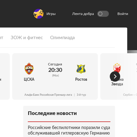
Игры
Лента добра
Войти
рт
ЗОЖ и фитнес
Олимпиада
Сегодня
20:30
(Мск)
н
ЦСКА
Ростов
Црвена
Звезда
Альфа-Банк Российская Премьер-лига
|
3-й тур
Сербия — 
Последние новости
Российские беспилотники поразили суда
обслуживавшей гитлеровскую Германию