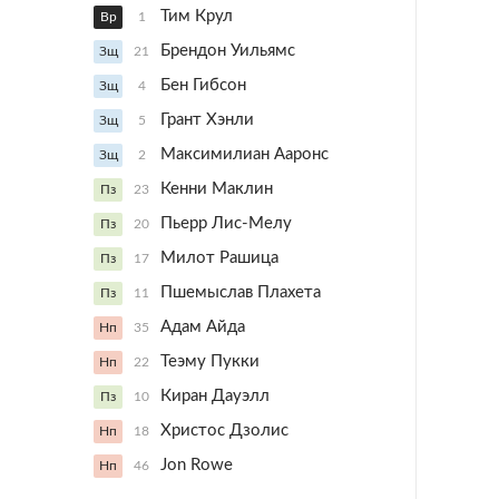
Тим Крул
Вр
1
Брендон Уильямс
Зщ
21
Бен Гибсон
Зщ
4
Грант Хэнли
Зщ
5
Максимилиан Ааронс
Зщ
2
Кенни Маклин
Пз
23
Пьерр Лис-Мелу
Пз
20
Милот Рашица
Пз
17
Пшемыслав Плахета
Пз
11
Адам Айда
Нп
35
Теэму Пукки
Нп
22
Киран Дауэлл
Пз
10
Христос Дзолис
Нп
18
Jon Rowe
Нп
46