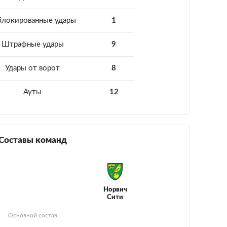
блокированные удары
1
Штрафные удары
9
Удары от ворот
8
Ауты
12
Составы команд
Норвич
Сити
Основной состав