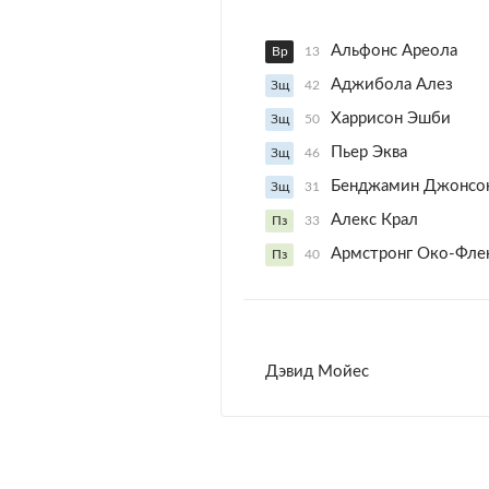
Альфонс Ареола
Вр
13
Аджибола Алез
Зщ
42
Харрисон Эшби
Зщ
50
Пьер Эква
Зщ
46
Бенджамин Джонсо
Зщ
31
Алекс Крал
Пз
33
Армстронг Око-Фле
Пз
40
Дэвид Мойес