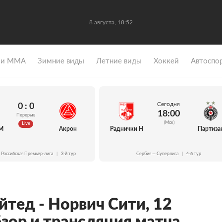
8 августа, 18:52
 и ММА
Зимние виды
Летние виды
Хоккей
Автоспо
Сегодня
0 : 0
18:00
Перерыв
(Мск)
Live
М
Акрон
Раднички Н
Партиза
 Российская Премьер-лига
|
3-й тур
Сербия — Суперлига
|
4-й тур
тед - Норвич Сити, 12