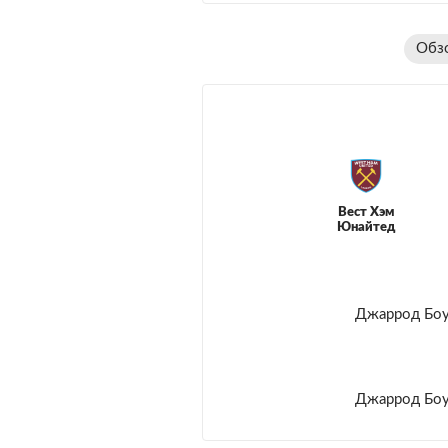
Обз
Вест Хэм
Юнайтед
Джаррод Бо
Джаррод Бо