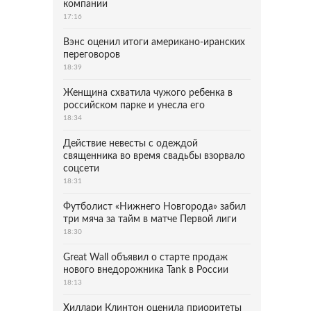
компании
17:16
Вэнс оценил итоги американо-иранских
переговоров
18:39
Женщина схватила чужого ребенка в
российском парке и унесла его
18:34
Действие невесты с одеждой
священника во время свадьбы взорвало
соцсети
18:31
Футболист «Нижнего Новгорода» забил
три мяча за тайм в матче Первой лиги
18:30
Great Wall объявил о старте продаж
нового внедорожника Tank в России
18:13
Хиллари Клинтон оценила приоритеты