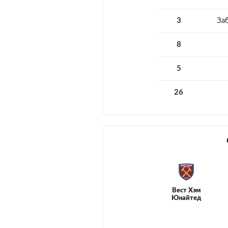
3
За
8
5
26
Вест Хэм
Юнайтед