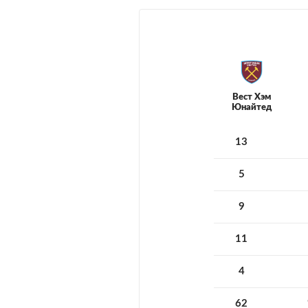
Вест Хэм
Юнайтед
13
5
9
11
4
62