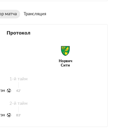
ор матча
Трансляция
Протокол
Норвич
Сити
1-й тайм
уэн
42'
2-й тайм
уэн
83'