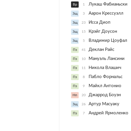
Лукаш Фабианьски
Вр
1
Аарон Крессуэлл
Зщ
3
Исса Диоп
Зщ
23
Крэйг Доусон
Зщ
15
Владимир Цоуфал
Зщ
5
Деклан Райс
Пз
41
Мануэль Лансини
Пз
10
Никола Влашич
Пз
11
Пабло Форнальс
Пз
8
Майкл Антонио
Пз
9
Джаррод Боуэн
Нп
20
Артур Масуаку
Зщ
26
Андрей Ярмоленко
Пз
7