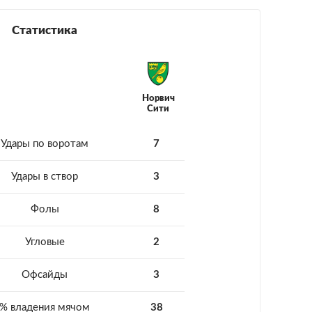
Статистика
Норвич
Сити
Удары по воротам
7
Удары в створ
3
Фолы
8
Угловые
2
Офсайды
3
% владения мячом
38