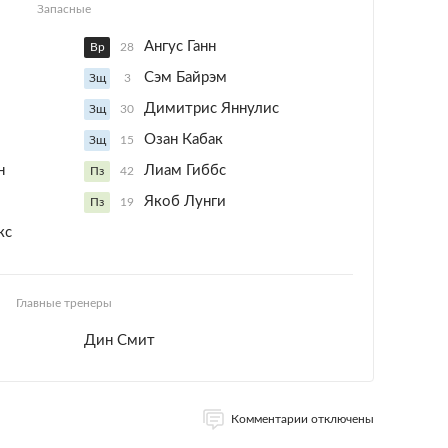
Запасные
Ангус Ганн
Вр
28
Сэм Байрэм
Зщ
3
Димитрис Яннулис
Зщ
30
Озан Кабак
Зщ
15
н
Лиам Гиббс
Пз
42
Якоб Лунги
Пз
19
кс
Главные тренеры
Дин Смит
Комментарии отключены