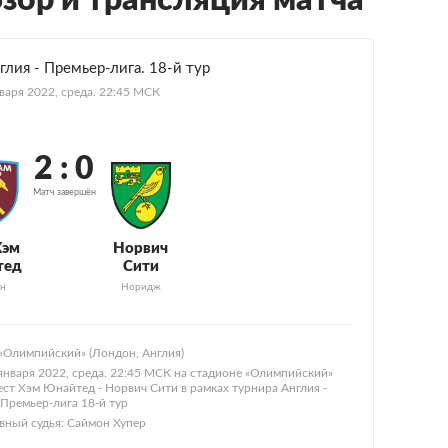
бзор и трансляция матча
глия - Премьер-лига. 18-й тур
варя 2022, среда. 22:45 МСК
2 : 0
Матч завершён
Хэм
Норвич
тед
Сити
н
Норидж
«Олимпийский» (Лондон, Англия)
января 2022, среда. 22:45 МСК на стадионе «Олимпийский»
ест Хэм Юнайтед - Норвич Сити в рамках турнира Англия -
Премьер-лига 18-й тур
авный судья: Саймон Хупер