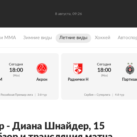
8 августа, 09:26
 и ММА
Зимние виды
Летние виды
Хоккей
Автоспо
Сегодня
Сегодня
18:00
18:00
(Мск)
(Мск)
М
Акрон
Раднички Н
Партиза
 Российская Премьер-лига
|
3-й тур
Сербия — Суперлига
|
4-й тур
 - Диана Шнайдер, 15