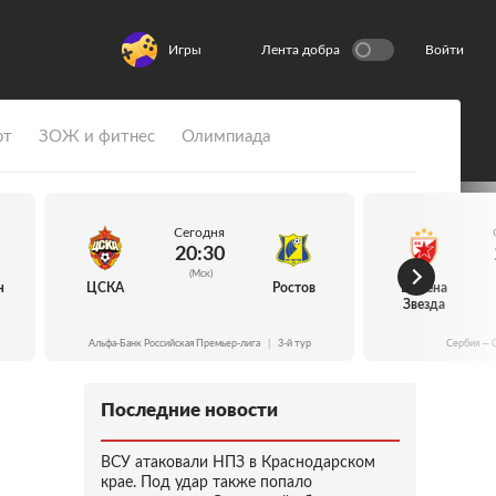
Игры
Лента добра
Войти
рт
ЗОЖ и фитнес
Олимпиада
Сегодня
20:30
(Мск)
н
ЦСКА
Ростов
Црвена
Звезда
Альфа-Банк Российская Премьер-лига
|
3-й тур
Сербия — 
Последние новости
ВСУ атаковали НПЗ в Краснодарском
крае. Под удар также попало