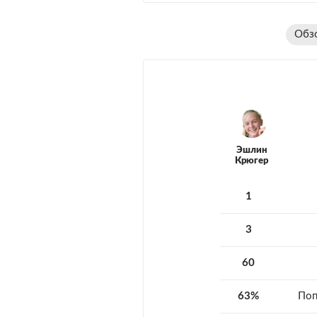
Обз
Эшлин
Крюгер
1
3
60
63%
Поп