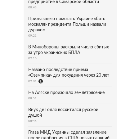
предприятие в Самарской области
08:43
Призвавшего помогать Украине «бить
москаля» президента Польши назвали
дураком
09:21
В Минобороны раскрыли число сбитых
за утро украинских БПЛА
09:16
Названо последствие приема
«Оземпика» для похудения через 20 лет
09:01
На Аляске произошло землетрясение
08:51
Внук де Голля восхитился русской
душой
08:46
Глава МИД Украины сделал заявление
после одобрения в США новых санкций