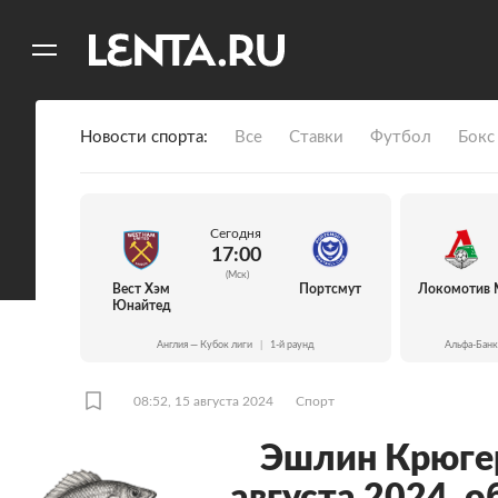
11
A
Новости спорта
Все
Ставки
Футбол
Бокс
Сегодня
17:00
(Мск)
Вест Хэм
Портсмут
Локомотив 
Юнайтед
Англия — Кубок лиги
|
1-й раунд
Альфа-Банк
08:52, 15 августа 2024
Спорт
Эшлин Крюгер