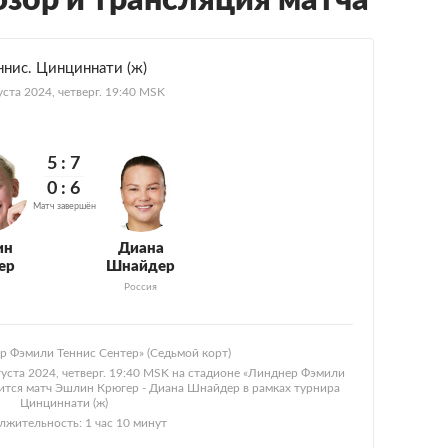
бзор и трансляция матча
ннис. Цинциннати (ж)
уста 2024, четверг. 19:40 MSK
5:
7
0:
6
Матч завершён
ин
Диана
ер
Шнайдер
Россия
р Фэмили Теннис Сентер» (Седьмой корт)
густа 2024, четверг. 19:40 MSK на стадионе «Линднер Фэмили
оится матч Эшлин Крюгер - Диана Шнайдер в рамках турнира
Цинциннати (ж)
жительность: 1 час 10 минут