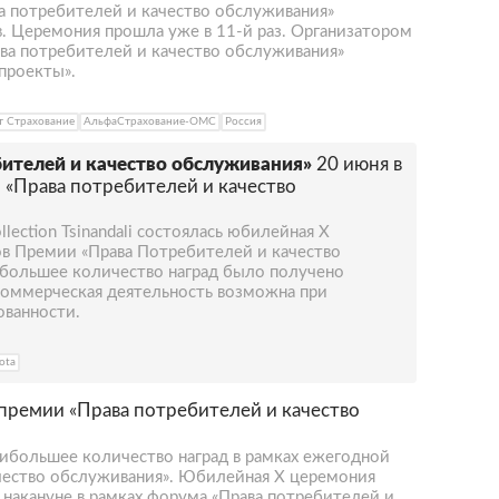
а потребителей и качество обслуживания»
в. Церемония прошла уже в 11-й раз. Организатором
а потребителей и качество обслуживания»
проекты».
 Страхование
АльфаСтрахование-ОМС
Россия
ителей и качество обслуживания»
20 июня в
м «Права потребителей и качество
lection Tsinandali состоялась юбилейная Х
в Премии «Права Потребителей и качество
ибольшее количество наград было получено
коммерческая деятельность возможна при
ванности.
ota
премии «Права потребителей и качество
ибольшее количество наград в рамках ежегодной
чество обслуживания». Юбилейная Х церемония
 накануне в рамках форума «Права потребителей и