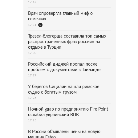
17:47
Врач опровергла главный миф о
семечках
17:31
Тревел-блогерша составила топ самых
распространенных фраз россиян на
отдыхе в Турции
17:30
Российский диджей пропал после
проблем с документами в Таиланде
17:27
У берегов Сицилии нашли римское
судно с богатым грузом
17:26
Ночной удар по предприятию Fire Point
ослабил украинский ВПК
17:25
В России объявлены цены на новую
машину Esteo