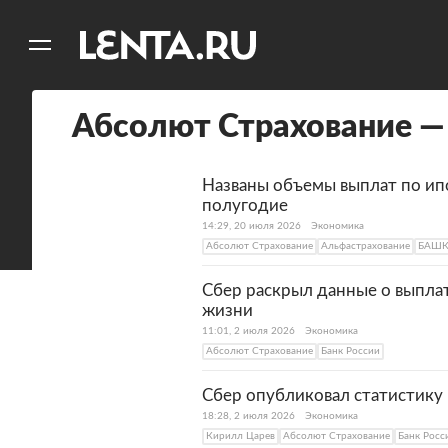
11
A
Абсолют Страхование —
Названы объемы выплат по ип
полугодие
14:29, 20 июля 2026
Экономика
Абсолют Страхование
Альфастрахование
БАШК
Сбер раскрыл данные о выпла
жизни
11:01, 2 июля 2026
Экономика
Абсолют Страхование
Банк России
Сбер опубликовал статистику
18:28, 2 июля 2026
Экономика
Кирилл Царев
Абсолют Страхование
Банк Росс