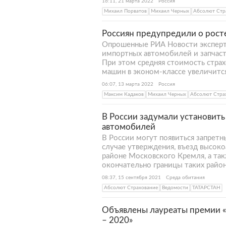
16:11, 21 марта 2022
Россия
Михаил Порватов
Михаил Черных
Абсолют Стр
Россиян предупредили о рост
Опрошенные РИА Новости эксперты
импортных автомобилей и запчаст
При этом средняя стоимость стра
машин в эконом-классе увеличится 
06:07, 13 марта 2022
Россия
Максим Кадаков
Михаил Черных
Абсолют Стра
В России задумали установит
автомобилей
В России могут появиться запрет
случае утверждения, въезд высоко
районе Московского Кремля, а так
окончательно границы таких район
08:37, 15 сентября 2021
Среда обитания
Абсолют Страхование
Ведомости
ТАТАРСТАН
Объявлены лауреаты премии «
– 2020»