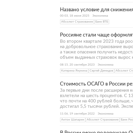
Названо условие для снижения
00:03, 18 июня 2025
Экономика
Абсолют Страхование
Банк ВТБ
Россияне стали чаще оформл
Во втором квартале 2023 года ро
на добровольное страхование выр
а также опасения получить недос
объем выданных страховок вырос н
08:15, 20 сентября 2023
Экономика
Катерина Якунина
Сергей Демидов
Абсолют Ст
Стоимость ОСАГО в России ре
За первые дни после расширения 
взлетели на шесть процентов. С 13
что почти на 400 рублей больше, ч
достигал 5,5 тысячи рублей. Экс
11:06, 19 сентября 2022
Экономика
Антон Шапарин
Абсолют Страхование
Банк Ро
В России резко подорожало 