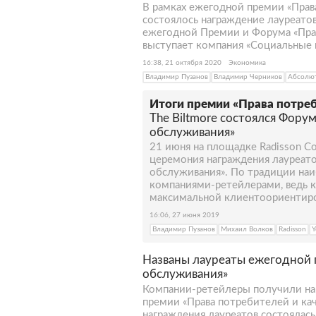
В рамках ежегодной премии «Прав
состоялось награждение лауреато
ежегодной Премии и Форума «Прав
выступает компания «Социальные 
16:38, 21 октября 2020
Экономика
Владимир Пузанов
Владимир Черников
Абсолют
Итоги премии «Права потреб
The Biltmore состоялся Фору
обслуживания»
21 июня на площадке Radisson Col
церемония награждения лауреато
обслуживания». По традиции на
компаниями-ретейлерами, ведь 
максимальной клиентоориентиро
16:06, 27 июня 2019
Владимир Пузанов
Михаил Волков
Radisson
Y
Названы лауреаты ежегодной 
обслуживания»
Компании-ретейлеры получили на
премии «Права потребителей и ка
награждения лауреатов состоялась