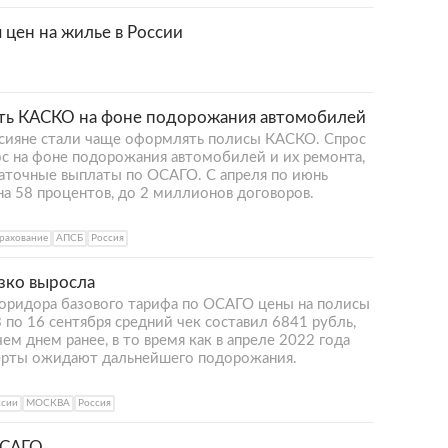
 цен на жилье в России
ять КАСКО на фоне подорожания автомобилей
ссияне стали чаще оформлять полисы КАСКО. Спрос
ос на фоне подорожания автомобилей и их ремонта,
таточные выплаты по ОСАГО. С апреля по июнь
а 58 процентов, до 2 миллионов договоров.
рахование
АПСБ
Россия
зко выросла
коридора базового тарифа по ОСАГО цены на полисы
 по 16 сентября средний чек составил 6841 рубль,
ем днем ранее, в то время как в апреле 2022 года
перты ожидают дальнейшего подорожания.
ссии
МОСКВА
Россия
ОСАГО