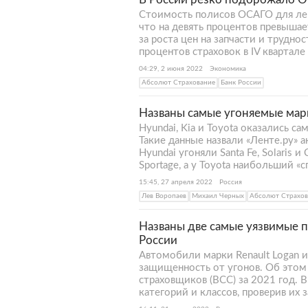
Стоимость полисов ОСАГО для лег
что на девять процентов превышае
за роста цен на запчасти и трудно
процентов страховок в IV квартал
04:29, 2 июня 2022
Экономика
Абсолют Страхование
Банк России
Названы самые угоняемые мар
Hyundai, Kia и Toyota оказались 
Такие данные назвали «Ленте.ру» 
Hyundai угоняли Santa Fe, Solaris и
Sportage, а у Toyota наибольший «сп
15:45, 27 апреля 2022
Россия
Лев Воропаев
Михаил Черных
Абсолют Страхов
Названы две самые уязвимые 
России
Автомобили марки Renault Logan и
защищенность от угонов. Об этом
страховщиков (ВСС) за 2021 год. 
категорий и классов, проверив их 