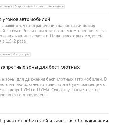
ахование
Всероссийский союз страховщиков
е угонов автомобилей
 заявили, что ограничения на поставки новых
ей к ним в Россию вызовет всплеск мошенничества.
хования машин вырастет. Цена некоторых моделей
в 1,5-2 раза.
хование
Росгосстрах
ь запретные зоны для беспилотных
ные зоны для движения беспилотных автомобилей. В
автоматизированного транспорта будет запрещен в
же вокруг ГУМа и ЦУМа. Однако уточняется, что
ов пока не определены.
Права потребителей и качество обслуживания