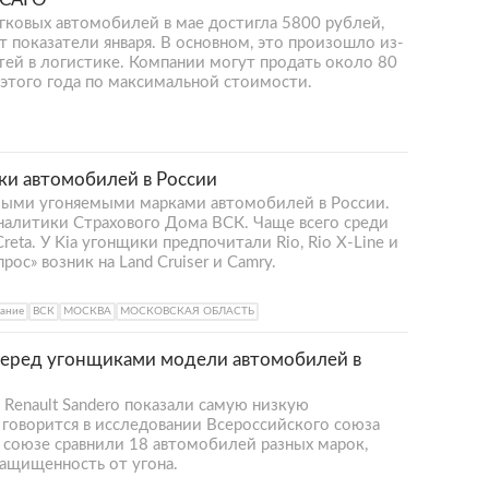
ковых автомобилей в мае достигла 5800 рублей,
т показатели января. В основном, это произошло из-
стей в логистике. Компании могут продать около 80
е этого года по максимальной стоимости.
ки автомобилей в России
самыми угоняемыми марками автомобилей в России.
аналитики Страхового Дома ВСК. Чаще всего среди
 Creta. У Kia угонщики предпочитали Rio, Rio X-Line и
рос» возник на Land Cruiser и Camry.
ание
ВСК
МОСКВА
МОСКОВСКАЯ ОБЛАСТЬ
перед угонщиками модели автомобилей в
 Renault Sandero показали самую низкую
 говорится в исследовании Всероссийского союза
В союзе сравнили 18 автомобилей разных марок,
защищенность от угона.