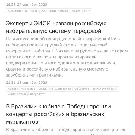
16:53, 29 сентября 2025
Алевтина Черникова
Александр Каплан
Xiaomi
МГУ
Эксперты ЭИСИ назвали российскую
избирательную систему передовой
На дискуссионной площадке онлайн-марафона «Ночь
выборов» прошел круглый стол «Политический
суверенитет:выборы в России и за рубежом», на котором
политологи и эксперты проанализировали
предварительные итоги единого дня голосования и
сравнили российскую избирательную систему с
зарубежными практиками.
21:31, 14 сентября 2025
Алексей Мартынов
Владимир Шаповалов
Общественная палата России
Финансовый университет
В Бразилии к юбилею Победы прошли
концерты российских и бразильских
музыкантов
В Бразилии к юбилею Победы прошла серия концертов