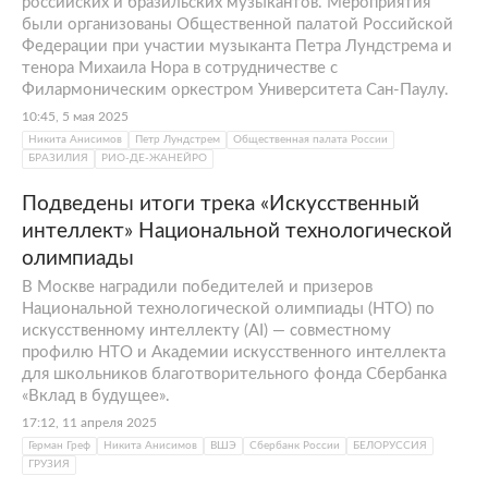
российских и бразильских музыкантов. Мероприятия
были организованы Общественной палатой Российской
Федерации при участии музыканта Петра Лундстрема и
тенора Михаила Нора в сотрудничестве с
Филармоническим оркестром Университета Сан-Паулу.
10:45, 5 мая 2025
Никита Анисимов
Петр Лундстрем
Общественная палата России
БРАЗИЛИЯ
РИО-ДЕ-ЖАНЕЙРО
Подведены итоги трека «Искусственный
интеллект» Национальной технологической
олимпиады
В Москве наградили победителей и призеров
Национальной технологической олимпиады (НТО) по
искусственному интеллекту (AI) — совместному
профилю НТО и Академии искусственного интеллекта
для школьников благотворительного фонда Сбербанка
«Вклад в будущее».
17:12, 11 апреля 2025
Герман Греф
Никита Анисимов
ВШЭ
Сбербанк России
БЕЛОРУССИЯ
ГРУЗИЯ