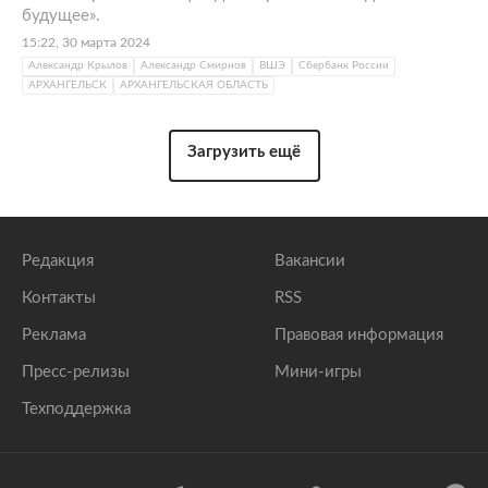
будущее».
15:22, 30 марта 2024
Александр Крылов
Александр Смирнов
ВШЭ
Сбербанк России
АРХАНГЕЛЬСК
АРХАНГЕЛЬСКАЯ ОБЛАСТЬ
Загрузить ещё
Редакция
Вакансии
Контакты
RSS
Реклама
Правовая информация
Пресс-релизы
Мини-игры
Техподдержка