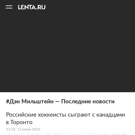
11
A
#Дэн Мильштейн — Последние новости
Российские хоккеисты сыграют с канадцами
в Торонто
13:35, 13 июня 2025