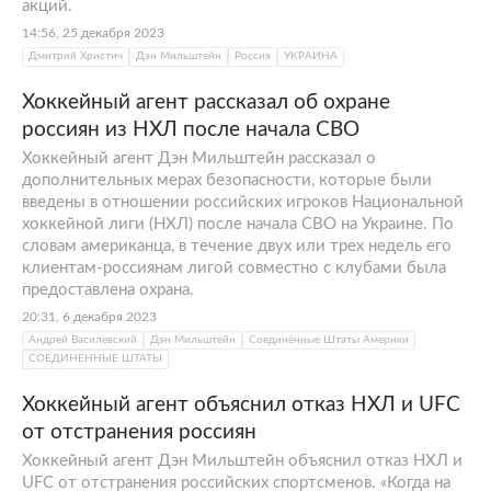
акций.
14:56, 25 декабря 2023
Дмитрий Христич
Дэн Мильштейн
Россия
УКРАИНА
Хоккейный агент рассказал об охране
россиян из НХЛ после начала СВО
Хоккейный агент Дэн Мильштейн рассказал о
дополнительных мерах безопасности, которые были
введены в отношении российских игроков Национальной
хоккейной лиги (НХЛ) после начала СВО на Украине. По
словам американца, в течение двух или трех недель его
клиентам-россиянам лигой совместно с клубами была
предоставлена охрана.
20:31, 6 декабря 2023
Андрей Василевский
Дэн Мильштейн
Соединённые Штаты Америки
СОЕДИНЕННЫЕ ШТАТЫ
Хоккейный агент объяснил отказ НХЛ и UFC
от отстранения россиян
Хоккейный агент Дэн Мильштейн объяснил отказ НХЛ и
UFC от отстранения российских спортсменов. «Когда на