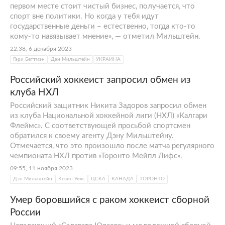
первом месте стоит чистый бизнес, получается, что
спорт вне политики. Но когда у тебя идут
государственные деньги – естественно, тогда кто-то
кому-то навязывает мнение», — отметил Мильштейн.
22:38, 6 декабря 2023
Гэри Беттмэн
Дэн Мильштейн
УКРАИНА
Российский хоккеист запросил обмен из
клуба НХЛ
Российский защитник Никита Задоров запросил обмен
из клуба Национальной хоккейной лиги (НХЛ) «Калгари
Флеймс». С соответствующей просьбой спортсмен
обратился к своему агенту Дэну Мильштейну.
Отмечается, что это произошло после матча регулярного
чемпионата НХЛ против «Торонто Мейпл Лифс».
09:55, 11 ноября 2023
Дэн Мильштейн
Кевин Уикс
ЦСКА
КАНАДА
ТОРОНТО
Умер боровшийся с раком хоккеист сборной
России