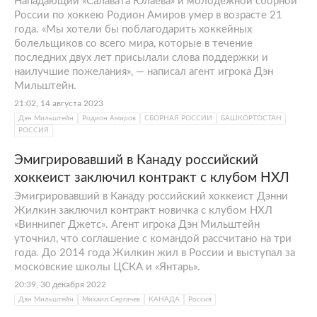
Нападающий «Салавата Юлаева» и молодежной сборной
России по хоккею Родион Амиров умер в возрасте 21
года. «Мы хотели бы поблагодарить хоккейных
болельщиков со всего мира, которые в течение
последних двух лет присылали слова поддержки и
наилучшие пожелания», — написал агент игрока Дэн
Мильштейн.
21:02, 14 августа 2023
Дэн Мильштейн
Родион Амиров
СБОРНАЯ РОССИИ
БАШКОРТОСТАН
РОССИЯ
Эмигрировавший в Канаду российский
хоккеист заключил контракт с клубом НХЛ
Эмигрировавший в Канаду российский хоккеист Дэнни
Жилкин заключил контракт новичка с клубом НХЛ
«Виннипег Джетс». Агент игрока Дэн Мильштейн
уточнил, что соглашение с командой рассчитано на три
года. До 2014 года Жилкин жил в России и выступал за
московские школы ЦСКА и «Янтарь».
20:39, 30 декабря 2022
Дэн Мильштейн
Михаил Сергачев
КАНАДА
Россия