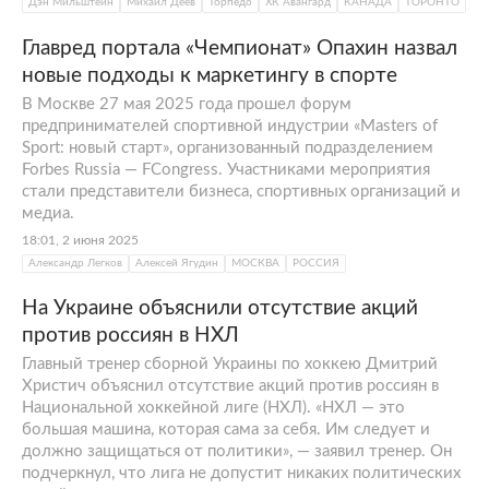
Дэн Мильштейн
Михаил Деев
Торпедо
ХК Авангард
КАНАДА
ТОРОНТО
Главред портала «Чемпионат» Опахин назвал
новые подходы к маркетингу в спорте
В Москве 27 мая 2025 года прошел форум
предпринимателей спортивной индустрии «Masters of
Sport: новый старт», организованный подразделением
Forbes Russia — FCongress. Участниками мероприятия
стали представители бизнеса, спортивных организаций и
медиа.
18:01, 2 июня 2025
Александр Легков
Алексей Ягудин
МОСКВА
РОССИЯ
На Украине объяснили отсутствие акций
против россиян в НХЛ
Главный тренер сборной Украины по хоккею Дмитрий
Христич объяснил отсутствие акций против россиян в
Национальной хоккейной лиге (НХЛ). «НХЛ — это
большая машина, которая сама за себя. Им следует и
должно защищаться от политики», — заявил тренер. Он
подчеркнул, что лига не допустит никаких политических