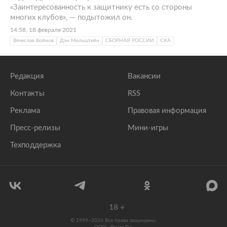
«Заинтересованность к защитнику есть со стороны
многих клубов», — подытожил он.
14:58, 18 февраля 2021
Вячеслав Войнов
Дэн Мильштейн
СБОРНАЯ РОССИИ
СКА
Редакция
Вакансии
Контакты
RSS
Реклама
Правовая информация
Пресс-релизы
Мини-игры
Техподдержка
18
+
© 1999–2026 Все права защищены.