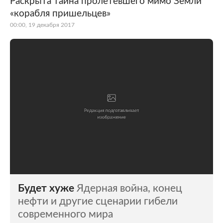
Раскрыта тайна пролетевшего мимо Земли
«корабля пришельцев»
Мир
Бывший СССР
00:00, 19 декабря 2017
Экономика
Силовые структуры
Наука и техника
Спорт
Культура
Интернет и СМИ
Ценности
Путешествия
Из жизни
Среда обитания
Забота о себе
Авто
Будет хуже
Ядерная война, конец
нефти и другие сценарии гибели
современного мира