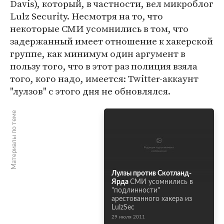
Davis), который, в частности, вел микроблог
Lulz Security. Несмотря на то, что
некоторые СМИ усомнились в том, что
задержанный имеет отношение к хакерской
группе, как минимум один аргумент в
пользу того, что в этот раз полиция взяла
того, кого надо, имеется: Twitter-аккаунт
"лулзов" с этого дня не обновлялся.
Материалы по теме
Лулзы против Скотланд-
Ярда
СМИ усомнились в
"подлинности"
арестованного хакера из
LulzSec
29 июля 2011