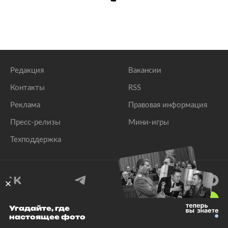
Редакция
Вакансии
Контакты
RSS
Реклама
Правовая информация
Пресс-релизы
Мини-игры
Техподдержка
18
+
Угадайте, где
настоящее фото
© 1999–2026 Все права защищены.
ООО «Лента.Ру»