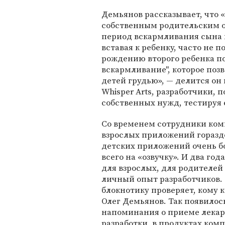
Демьянов рассказывает, что
собственным родительским оп
период вскармливания сына п
вставая к ребенку, часто не п
рождению второго ребенка п
вскармливание", которое поз
детей грудью», — делится он
Whisper Arts, разработчики, 
собственных нужд, тестируя е
Со временем сотрудники ком
взрослых приложений гораздо
детских приложений очень б
всего на «озвучку». И два год
для взрослых, для родителей
личный опыт разработчиков. «
блокнотику проверяет, кому к
Олег Демьянов. Так появилось
напоминания о приеме лекар
разработки, в продуктах ком