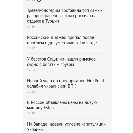
Тревел-блогерша составила топ самых
распространенных фраз россиян на
отдыхе в Турции
17:30
Российский диджей пропал после
проблем с документами в Таиланде
17:27
У берегов Сицилии нашли римское
судно с богатым грузом
17:26
Ночной удар по предприятию Fire Point
ослабил украинский ВПК
17:25
В России объявлены цены на новую
машину Esteo
17:10
На Западе назвали условие капитуляции
Украины