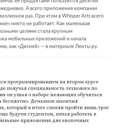
 сейчас ее продуктами пользуются десятки
ежедневно. А всего приложения компании
иллионов раз. При этом в Whisper Arts всего
нке» никто не работает. Как маленькая
иозными целями стала крупным
нка мобильных приложений и начала
ми, как «Дисней» — в материале Ленты.ру.
кся программированием на втором курсе
где получал специальность технолога по
ния он узнал о наборе желающих обучиться
a бесплатно. Демьянов закончил
, который в итоге смогли пройти лишь трое
еще будучи студентом, начал работать в
бильные приложения для кнопочных