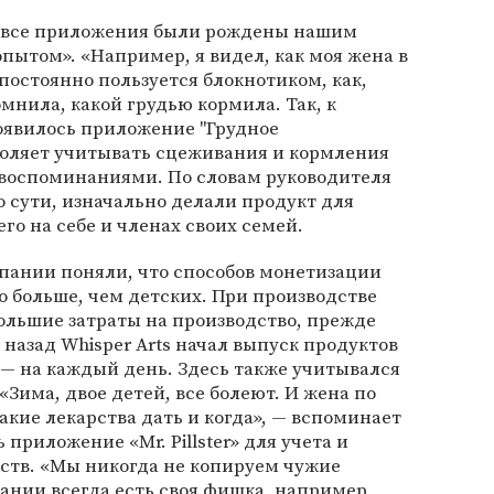
 «все приложения были рождены нашим
ытом». «Например, я видел, как моя жена в
остоянно пользуется блокнотиком, как,
омнила, какой грудью кормила. Так, к
оявилось приложение "Грудное
воляет учитывать сцеживания и кормления
 воспоминаниями. По словам руководителя
по сути, изначально делали продукт для
го на себе и членах своих семей.
пании поняли, что способов монетизации
 больше, чем детских. При производстве
ольшие затраты на производство, прежде
а назад Whisper Arts начал выпуск продуктов
 — на каждый день. Здесь также учитывался
Зима, двое детей, все болеют. И жена по
акие лекарства дать и когда», — вспоминает
 приложение «Mr. Pillster» для учета и
ств. «Мы никогда не копируем чужие
пании всегда есть своя фишка, например,