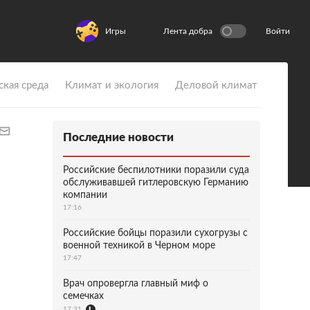
Игры
Лента добра
Войти
ская среда
Климат и экология
Деловой климат
Последние новости
Российские беспилотники поразили суда
обслуживавшей гитлеровскую Германию
компании
17:16
Российские бойцы поразили сухогрузы с
военной техникой в Черном море
17:47
Врач опровергла главный миф о
семечках
17:31