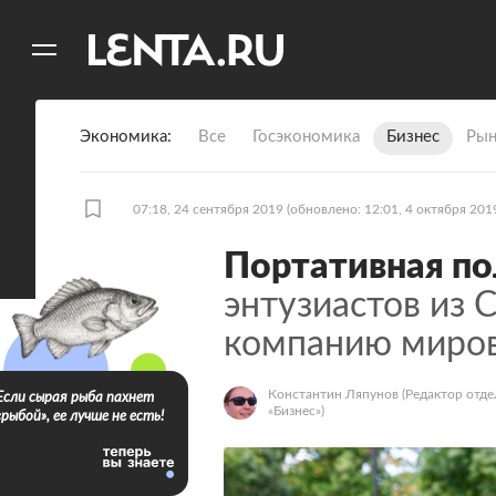
11
A
Экономика
Все
Госэкономика
Бизнес
Рын
07:18, 24 сентября 2019
(обновлено: 12:01, 4 октября 201
Портативная по
энтузиастов из 
компанию миров
Константин Ляпунов
(Редактор отде
Если сырая рыба пахнет
«Бизнес»)
«рыбой», ее лучше не есть!