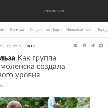
8 августа, 17:56
ки
Капитал
Социальная сфера
Недвижимость
Город
9)
Экономика
льза
Как группа
Смоленска создала
ого уровня
ла