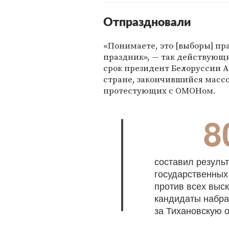
Отпраздновали
«Понимаете, это [выборы] пра
праздник», — так действующ
срок президент Белоруссии А
стране, закончившийся масс
протестующих с ОМОНом.
8
составил резуль
государственных
против всех выс
кандидаты набра
за Тихановскую 