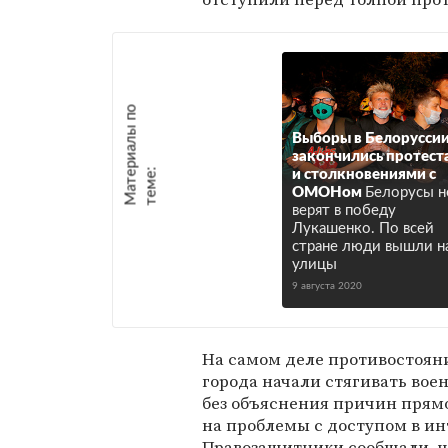
М
а
т
р
и
а
л
ы
п
о
т
е
м
е
Выборы в Белорусси
закончились протест
е
:
и столкновениями с
ОМОНом
Белорусы н
верят в победу
Лукашенко. По всей
стране люди вышли н
улицы
9 августа 2020
На самом деле противостояни
города начали стягивать вое
без объяснения причин прямо
на проблемы с доступом в ин
Правозащитники сообщали, чт