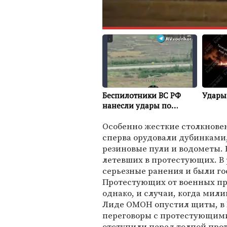
Особенно жесткие столкнове
сперва орудовали дубинками,
резиновые пули и водометы. 
летевших в протестующих. В 
серьезные ранения и были г
Протестующих от военных пр
однако, и случаи, когда мил
Лиде ОМОН опустил щиты, в 
переговоры с протестующими
отступили перед толпой про