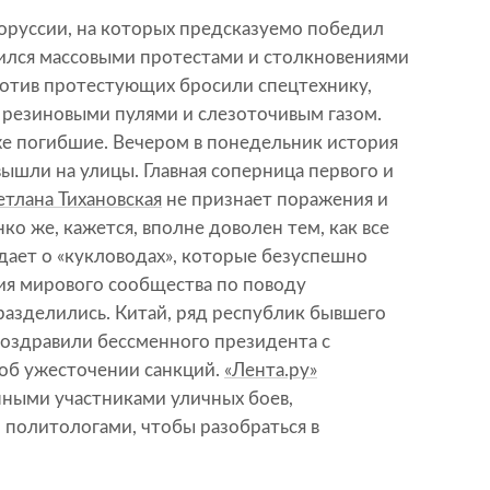
оруссии, на которых предсказуемо победил
чился массовыми протестами и столкновениями
ротив протестующих бросили спецтехнику,
 резиновыми пулями и слезоточивым газом.
аже погибшие. Вечером в понедельник история
вышли на улицы. Главная соперница первого и
етлана Тихановская
не признает поражения и
ко же, кажется, вполне доволен тем, как все
ждает о «кукловодах», которые безуспешно
ния мирового сообщества по поводу
разделились. Китай, ряд республик бывшего
 поздравили бессменного президента с
 об ужесточении санкций.
«Лента.ру»
нными участниками уличных боев,
 политологами, чтобы разобраться в