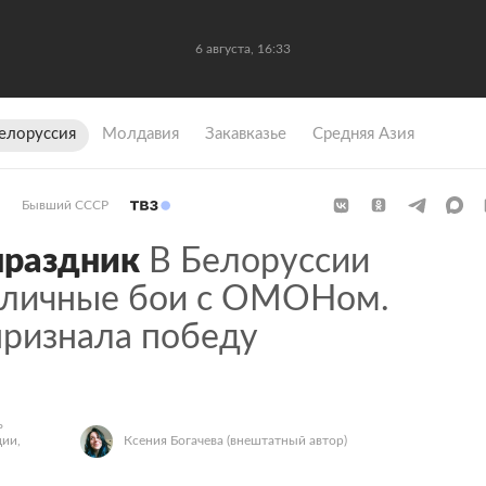
6 августа, 16:33
елоруссия
Молдавия
Закавказье
Средняя Азия
Бывший СССР
праздник
В Белоруссии
уличные бои с ОМОНом.
признала победу
ь
ии,
Ксения Богачева
(внештатный автор)