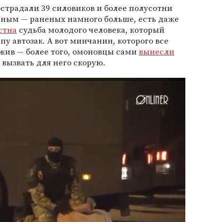
традали 39 силовиков и более полусотни
ным — раненых намного больше, есть даже
стна
судьба молодого человека, который
пу автозак. А вот минчанин, которого все
жив — более того, омоновцы сами
вынесли
и вызвать для него скорую.