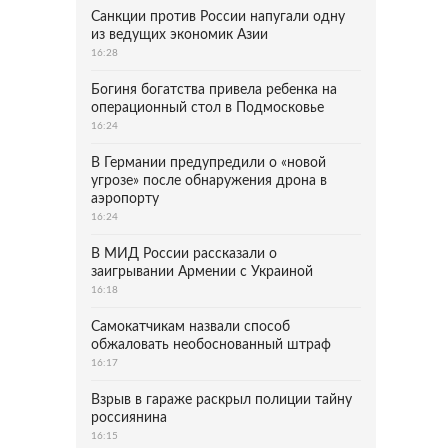
Санкции против России напугали одну
из ведущих экономик Азии
16:28
Богиня богатства привела ребенка на
операционный стол в Подмосковье
16:24
В Германии предупредили о «новой
угрозе» после обнаружения дрона в
аэропорту
16:24
В МИД России рассказали о
заигрывании Армении с Украиной
16:18
Самокатчикам назвали способ
обжаловать необоснованный штраф
16:17
Взрыв в гараже раскрыл полиции тайну
россиянина
16:15