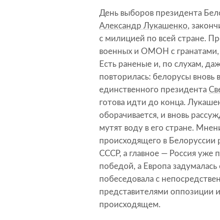
День выборов президента Бел
Александр Лукашенко
, закон
с милицией по всей стране. П
военных и ОМОН с гранатами,
Есть раненые и, по слухам, д
повторилась: белорусы вновь 
единственного президента
Св
готова идти до конца. Лукашен
оборачивается, и вновь рассу
мутят воду в его стране. Мне
происходящего в Белоруссии 
СССР, а главное — Россия уже
победой, а Европа задумалась
побеседовала с непосредстве
представителями оппозиции и
происходящем.