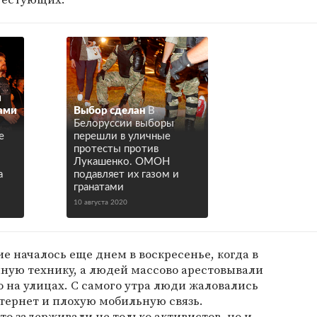
и
ами
Выбор сделан
В
Белоруссии выборы
е
перешли в уличные
протесты против
Лукашенко. ОМОН
а
подавляет их газом и
гранатами
10 августа 2020
е началось еще днем в воскресенье, когда в
нную технику, а людей массово арестовывали
 на улицах. С самого утра люди жаловались
тернет и плохую мобильную связь.
о задерживали не только активистов, но и