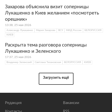
Захарова объяснила визит соперницы
Лукашенко в Киев желанием «посмотреть
орешник»
13:38, 25 мая 2026
Александр Лукашенко
Мария Захарова
ВСУ
МИД России
БЕЛОРУССИЯ
КИЕВ
Раскрыта тема разговора соперницы
Лукашенко и Зеленского
17:37, 25 мая 2026
Владимир Зеленский
Светлана Тихановская
БЕЛОРУССИЯ
КИЕВ
Загрузить ещё
Редакция
Вакансии
Контакты
RSS