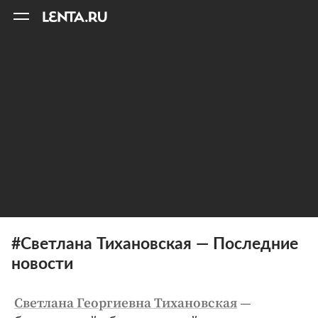
11
A
#Светлана Тихановская — Последние
новости
—
Светлана Георгиевна Тихановская