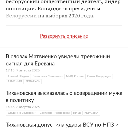
белорусский общественный деятель, лидер
оппозиции. Кандидат в президенты
Белоруссии
на выборах 2020 года.
Полное имя
Светлана Георгиевна
Тихановская
Дата рождения
11 сентября 1982
В словах Матвиенко увидели тревожный
сигнал для Еревана
Место рождения
Микашевичи, СССР
17:13, 7 августа 2026
Алексей Фадеев
Валентина Матвиенко
МИД России
Совет Федерации
Образование
Мозырский
АРМЕНИЯ
БЕЛАРУСЬ
государственный
педагогический
институт имени Н. К.
Тихановская высказалась о возвращении мужа
Крупской
в политику
14:46, 6 августа 2026
Сфера деятельности
Политик
Владимир Зеленский
Светлана Тихановская
КИЕВ
УКРАИНА
Тихановская допустила удары ВСУ по НПЗ и