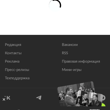
Редакция
Вакансии
Контакты
RSS
Реклама
Правовая информация
Пресс-релизы
Мини-игры
Техподдержка
18
+