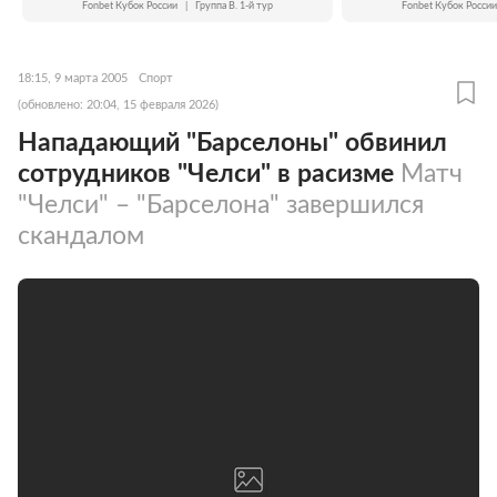
Fonbet Кубок России
|
Группа B. 1-й тур
Fonbet Кубок России
18:15, 9 марта 2005
Спорт
(обновлено: 20:04, 15 февраля 2026)
Нападающий "Барселоны" обвинил
сотрудников "Челси" в расизме
Матч
"Челси" – "Барселона" завершился
скандалом