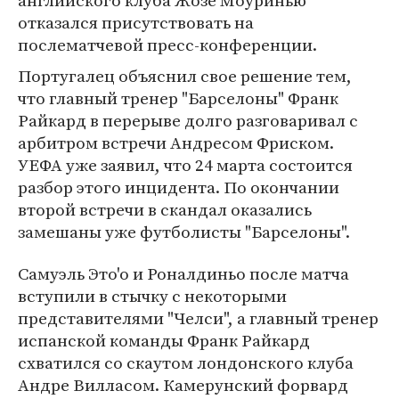
английского клуба Жозе Моуринью
отказался присутствовать на
послематчевой пресс-конференции.
Португалец объяснил свое решение тем,
что главный тренер "Барселоны" Франк
Райкард в перерыве долго разговаривал с
арбитром встречи Андресом Фриском.
УЕФА уже заявил, что 24 марта состоится
разбор этого инцидента. По окончании
второй встречи в скандал оказались
замешаны уже футболисты "Барселоны".
Самуэль Это'о и Роналдиньо после матча
вступили в стычку с некоторыми
представителями "Челси", а главный тренер
испанской команды Франк Райкард
схватился со скаутом лондонского клуба
Андре Вилласом. Камерунский форвард