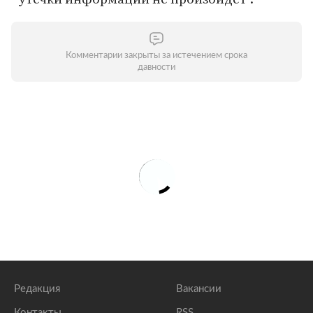
Комментарии закрыты за истечением срока
давности
Редакция
Вакансии
Контакты
RSS