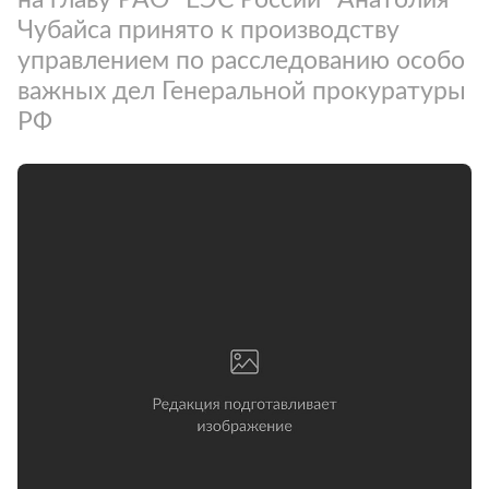
Чубайса принято к производству
управлением по расследованию особо
важных дел Генеральной прокуратуры
РФ