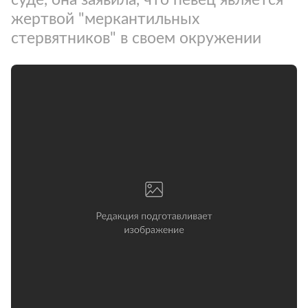
жертвой "меркантильных
стервятников" в своем окружении