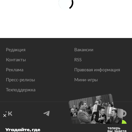
Редакция
Вакансии
Контакты
RSS
Реклама
Правовая информация
Пресс-релизы
Мини-игры
Техподдержка
18
+
Угадайте, где