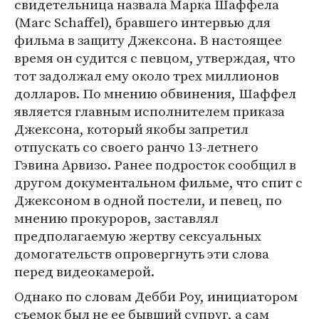
свидетельница назвала Марка Шаффела
(Marc Schaffel), бравшего интервью для
фильма в защиту Джексона. В настоящее
время он судится с певцом, утверждая, что
тот задолжал ему около трех миллионов
долларов. По мнению обвинения, Шаффел
является главным исполнителем приказа
Джексона, который якобы запретил
отпускать со своего ранчо 13-летнего
Гэвина Арвизо. Ранее подросток сообщил в
другом документальном фильме, что спит с
Джексоном в одной постели, и певец, по
мнению прокуроров, заставлял
предполагаемую жертву сексуальных
домогательств опровергнуть эти слова
перед видеокамерой.
Однако по словам Дебби Роу, инициатором
съемок был не ее бывший супруг, а сам