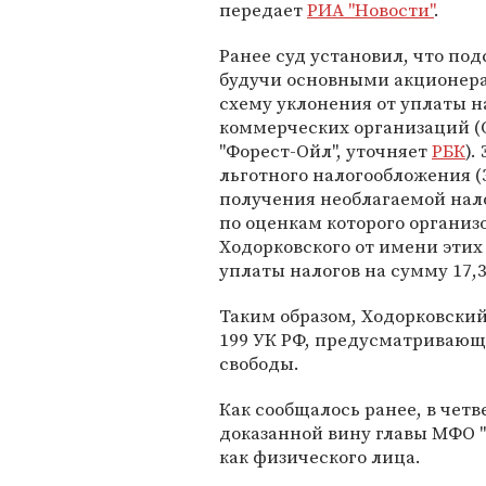
передает
РИА "Новости"
.
Ранее суд установил, что по
будучи основными акционерам
схему уклонения от уплаты н
коммерческих организаций (О
"Форест-Ойл", уточняет
РБК
).
льготного налогообложения (
получения необлагаемой нало
по оценкам которого организ
Ходорковского от имени эти
уплаты налогов на сумму 17,
Таким образом, Ходорковски
199 УК РФ, предусматривающ
свободы.
Как сообщалось ранее, в чет
доказанной вину главы МФО 
как физического лица.