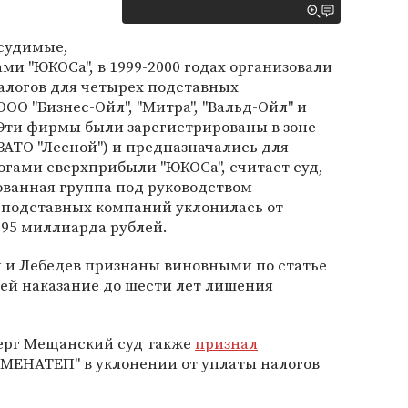
дсудимые,
и "ЮКОСа", в 1999-2000 годах организовали
алогов для четырех подставных
ОО "Бизнес-Ойл", "Митра", "Вальд-Ойл" и
 Эти фирмы были зарегистрированы в зоне
ЗАТО "Лесной") и предназначались для
гами сверхприбыли "ЮКОСа", считает суд,
ованная группа под руководством
х подставных компаний уклонилась от
395 миллиарда рублей.
й и Лебедев признаны виновными по статье
ей наказание до шести лет лишения
верг Мещанский суд также
признал
"МЕНАТЕП" в уклонении от уплаты налогов