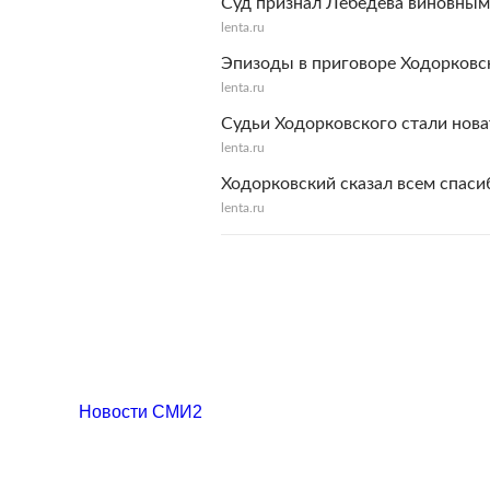
Суд признал Лебедева виновным 
lenta.ru
Эпизоды в приговоре Ходорковс
lenta.ru
Судьи Ходорковского стали нов
lenta.ru
Ходорковский сказал всем спаси
lenta.ru
Новости СМИ2