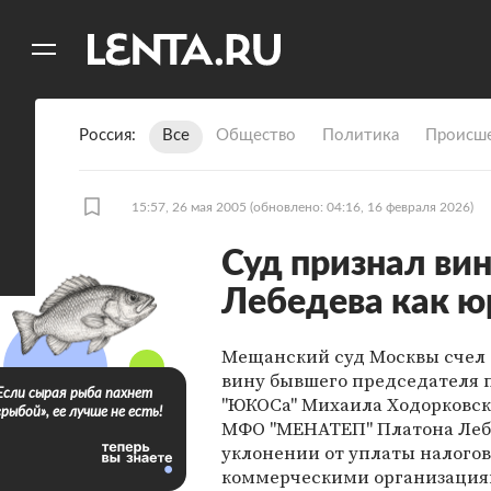
11
A
Россия
Все
Общество
Политика
Происше
15:57, 26 мая 2005
(обновлено: 04:16, 16 февраля 2026)
Суд признал ви
Лебедева как ю
Мещанский суд Москвы счел
вину бывшего председателя 
Если сырая рыба пахнет
"ЮКОСа" Михаила Ходорковск
«рыбой», ее лучше не есть!
МФО "МЕНАТЕП" Платона Леб
уклонении от уплаты налогов
коммерческими организация