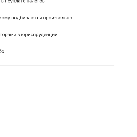
в неуплате налогов
кому подбираются произвольно
аторами в юриспруденции
бо