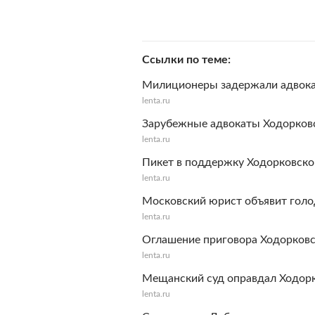
Ссылки по теме
Милиционеры задержали адвока
lenta.ru
Зарубежные адвокаты Ходорков
lenta.ru
Пикет в поддержку Ходорковско
lenta.ru
Московский юрист объявит голод
lenta.ru
Оглашение приговора Ходорковс
lenta.ru
Мещанский суд оправдал Ходорк
lenta.ru