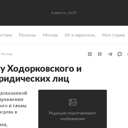
6 августа, 12:37
ствия
Регионы
Москва
69-я параллель
Моя страна
Россия
ну Ходорковского и
ридических лиц
 доказанной
правления
ого и главы
едева в
ми,