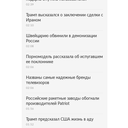
02:39
Трамп высказался о заключении сделки с
Ираном
02:10
Швейцарию обвинили в демонизации
России
02:08
Порномодель рассказала об испугавшем
ее поклоннике
02:06
Названы самые надежные бренды
телевизоров
02:06
Российские ракетные заводы обогнали
производителей Patriot
01:56
Трамп предсказал США жизнь в аду
01:52