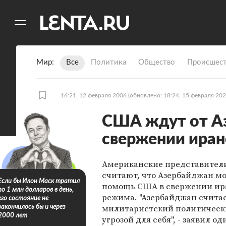
11
A
Мир
Все
Политика
Общество
Происшест
16:21, 12 февраля 2006
(обновлено: 18:24, 15 февраля 202
США ждут от А
свержении ира
Американские представители
считают, что Азербайджан мо
Если бы Илон Маск тратил
помощь США в свержении ир
по 1 млн долларов в день,
режима. "Азербайджан счита
его состояние не
милитаристский политическ
закончилось бы и через
2000 лет
угрозой для себя", - заявил од