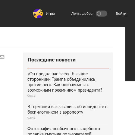
Игры
Лента добра
Войти
Последние новости
«Он предал нас всех». Бывшие
сторонники Трампа объединились
против него. Как они связаны с
возможным преемником президента?
00:11
В Германии высказались об инциденте с
беспилотником в аэропорту
02:41
Фотография необычного свадебного
подарка смутила пользователей