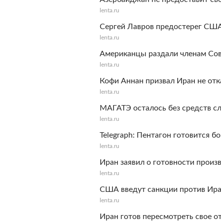
lenta.ru
Сергей Лавров предостерег США 
lenta.ru
Американцы раздали членам Со
lenta.ru
Кофи Аннан призвал Иран не от
lenta.ru
МАГАТЭ осталось без средств с
lenta.ru
Telegraph: Пентагон готовится б
lenta.ru
Иран заявил о готовности прои
lenta.ru
США введут санкции против Ир
lenta.ru
Иран готов пересмотреть свое 