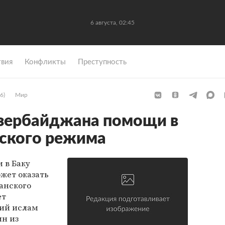
6 августа, 02:45
вия
Конфликты
Преступность
6)
Мир
зербайджана помощи в
нского режима
 в Баку
жет оказать
анского
ет
ий ислам
ин из