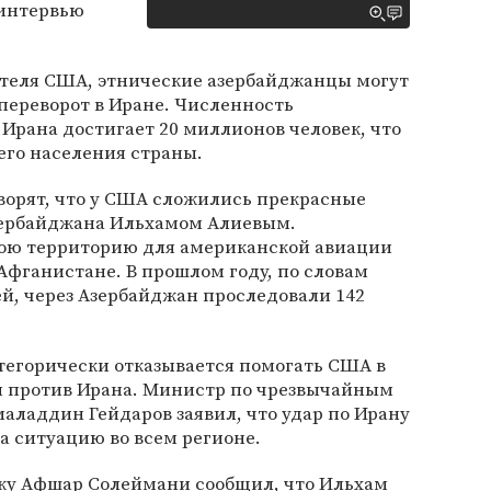
 интервью
ителя США, этнические азербайджанцы могут
переворот в Иране. Численность
Ирана достигает 20 миллионов человек, что
сего населения страны.
орят, что у США сложились прекрасные
зербайджана Ильхамом Алиевым.
ою территорию для американской авиации
 Афганистане. В прошлом году, по словам
й, через Азербайджан проследовали 142
егорически отказывается помогать США в
 против Ирана. Министр по чрезвычайным
аладдин Гейдаров заявил, что удар по Ирану
а ситуацию во всем регионе.
аку Афшар Солеймани сообщил, что Ильхам