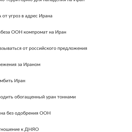
от угроз в адрес Ирана
вбеза ООН компромат на Иран
казываться от российского предложения
лежения за Ираном
омбить Иран
зводить обогащенный уран тоннами
ана без одобрения ООН
отношение к ДНЯО