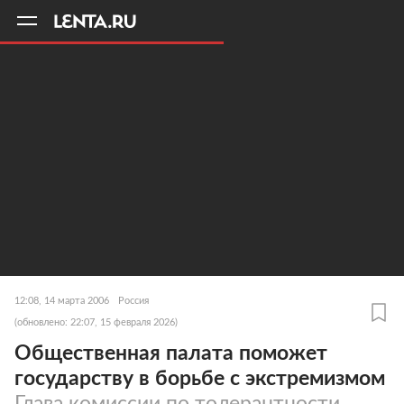
11
A
12:08, 14 марта 2006
Россия
(обновлено: 22:07, 15 февраля 2026)
Общественная палата поможет
государству в борьбе с экстремизмом
Глава комиссии по толерантности