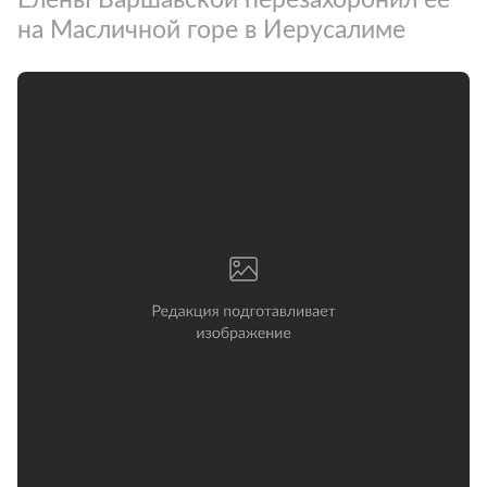
на Масличной горе в Иерусалиме