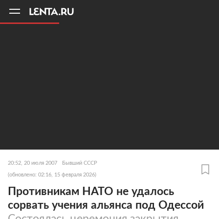
11
A
20:52, 20 июля 2007
Бывший СССР
(обновлено: 02:16, 15 февраля 2026)
Противникам НАТО не удалось
сорвать учения альянса под Одессой
Состоялась церемония закрытия