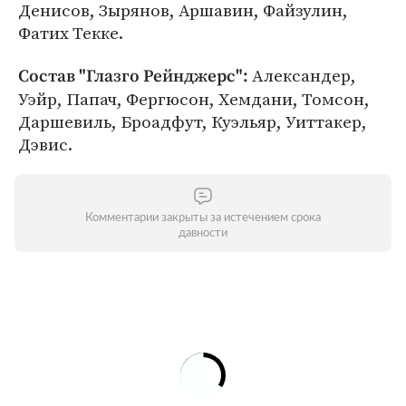
Денисов, Зырянов, Аршавин, Файзулин,
Фатих Текке.
Александер,
Состав "Глазго Рейнджерс":
Уэйр, Папач, Фергюсон, Хемдани, Томсон,
Даршевиль, Броадфут, Куэльяр, Уиттакер,
Дэвис.
Комментарии закрыты за истечением срока
давности