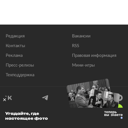
Редакция
Вакансии
Контакты
RSS
Реклама
Правовая информация
Пресс-релизы
Мини-игры
Техподдержка
18
+
Угадайте, где
настоящее фото
© 1999–2026 Все права защищены.
ООО «Лента.Ру»