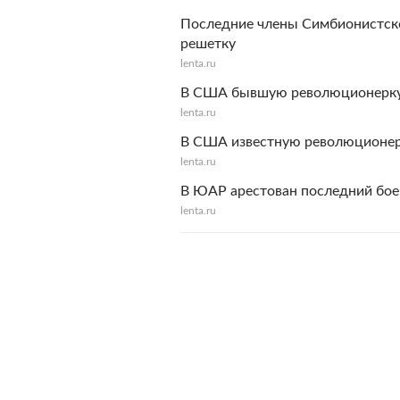
Последние члены Симбионистско
решетку
lenta.ru
В США бывшую революционерку 
lenta.ru
В США известную революционер
lenta.ru
В ЮАР арестован последний бое
lenta.ru