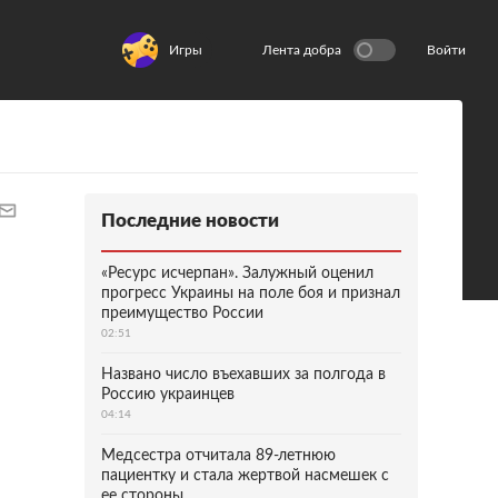
Игры
Лента добра
Войти
Последние новости
«Ресурс исчерпан». Залужный оценил
прогресс Украины на поле боя и признал
преимущество России
02:51
Названо число въехавших за полгода в
Россию украинцев
04:14
Медсестра отчитала 89-летнюю
пациентку и стала жертвой насмешек с
ее стороны