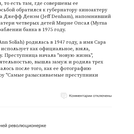
 то есть там, где совершены ее
осьбой обратился к губернатору-киноактеру
а Джефф Денэм (Jeff Denham), напомнивший
матери четверых детей Мирне Опсал (Myrna
раблении банка в 1975 году.
nn Soliah) родилась в 1947 году, а имя Сара
 использует как официальное, взяла,
у. Преступница начала "новую жизнь",
ятельностью, вышла замуж и родила трех
алось после того, как ее фотографию
оу "Самые разыскиваемые преступники
Комментарии отключены
тней революционерке