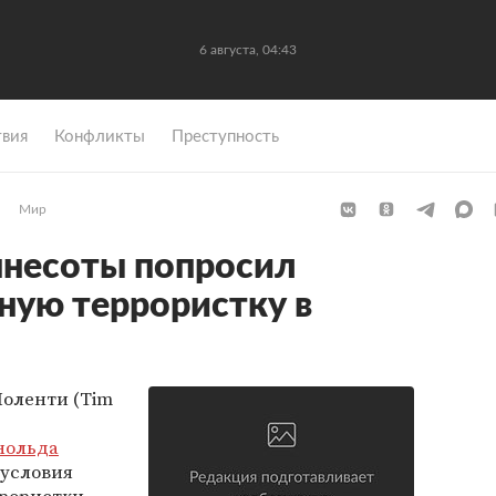
6 августа, 04:43
вия
Конфликты
Преступность
Мир
ннесоты попросил
тную террористку в
оленти (Tim
нольда
условия