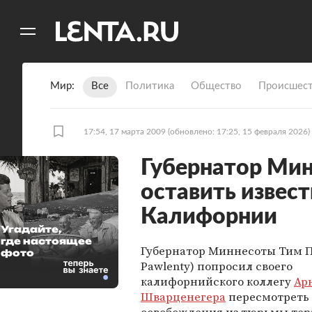
11
A
Мир
Все
Политика
Общество
Происшест
17:54, 17 марта 2009
(обновлено: 17:25, 15 февраля 2026)
Губернатор Ми
оставить извес
Калифорнии
Угадайте,
где настоящее
Губернатор Миннесоты Тим П
фото
Pawlenty) попросил своего
калифорнийского коллегу
Ар
Шварценегера
пересмотреть 