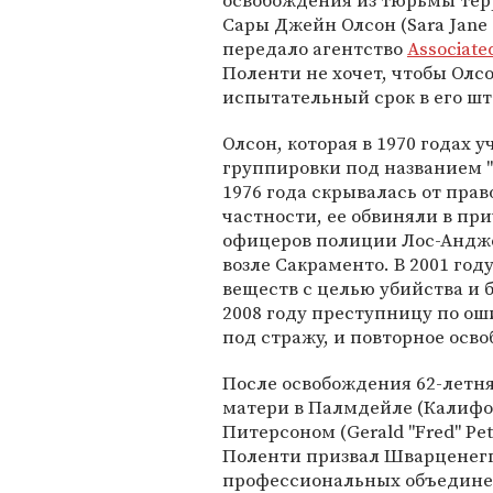
освобождения из тюрьмы те
Сары Джейн Олсон (Sara Jane 
передало агентство
Associate
Поленти не хочет, чтобы Олс
испытательный срок в его шт
Олсон, которая в 1970 годах 
группировки под названием "
1976 года скрывалась от право
частности, ее обвиняли в пр
офицеров полиции Лос-Андже
возле Сакраменто. В 2001 го
веществ с целью убийства и
2008 году преступницу по ош
под стражу, и повторное осв
После освобождения 62-летня
матери в Палмдейле (Калифо
Питерсоном (Gerald "Fred" Pe
Поленти призвал Шварценегг
профессиональных объединен