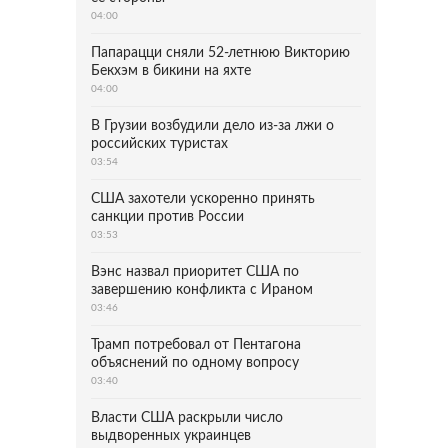
04:00
Папарацци сняли 52-летнюю Викторию
Бекхэм в бикини на яхте
04:00
В Грузии возбудили дело из-за лжи о
российских туристах
03:54
США захотели ускоренно принять
санкции против России
03:53
Вэнс назвал приоритет США по
завершению конфликта с Ираном
03:46
Трамп потребовал от Пентагона
объяснений по одному вопросу
03:40
Власти США раскрыли число
выдворенных украинцев