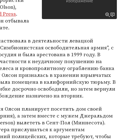
ррористки
Olson),
d Press
.
он отбывала
ате.
участвовала в деятельности левацкой
Симбионистская освободительная армия", с
судия и была арестована в 1999 году. В
ичастности к неудачному покушению на
леса и кровопролитному ограблению банка
ду Олсон призналась в хранении взрывчатых
 была помещена в калифорнийскую тюрьму. В
ибке досрочно освободили, но затем вернули
обождение назначено на вторник.
я Олсон планирует посетить дом своей
рния), а затем вместе с мужем Джеральдом
terson) вылететь в Сент-Пол (Миннесота).
ера прислушаться к аргументам
ий полицейских, которые требуют, чтобы