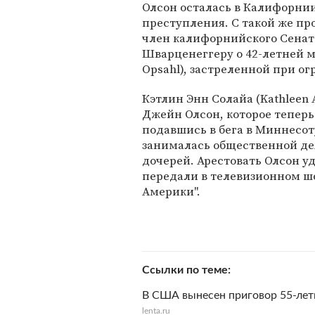
Олсон осталась в Калифорнии,
преступления. С такой же пр
член калифорнийского Сенат
Шварценеггеру о 42-летней 
Opsahl), застреленной при ог
Кэтлин Энн Солайа (Kathleen A
Джейн Олсон, которое теперь
подавшись в бега в Миннесот
занималась общественной де
дочерей. Арестовать Олсон уд
передали в телевизионном ш
Америки".
Ссылки по теме
В США вынесен приговор 55-ле
lenta.ru