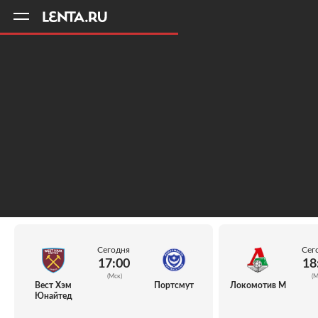
11
A
Сегодня
Сег
17:00
18
(Мск)
(М
Вест Хэм
Портсмут
Локомотив М
Юнайтед