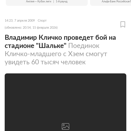
Англия — Кубок лиги
|
1-й раунд
Альфа-Банк Российская 
14:23, 7 апреля 2009
Спорт
(обновлено: 20:54, 15 февраля 2026)
Владимир Кличко проведет бой на
стадионе "Шальке"
Поединок
Кличко-младшего с Хэем смогут
увидеть 60 тысяч человек