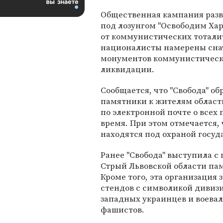
Общественная кампания разв
под лозунгом "Освободим Ха
от коммунистических тоталит
националисты намерены сна
монументов коммунистической
ликвидации.
Сообщается, что "Свобода" об
памятники к жителям област
по электронной почте о всех
время. При этом отмечается, 
находятся под охраной госуд
Ранее "Свобода" выступила с
Стрый Львовской области па
Кроме того, эта организация 
стендов с символикой дивизии
западных украинцев и воевал
фашистов.