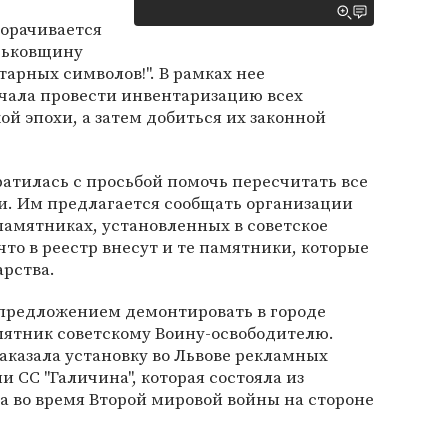
орачивается
рьковщину
арных символов!". В рамках нее
чала провести инвентаризацию всех
 эпохи, а затем добиться их законной
ратилась с просьбой помочь пересчитать все
и. Им предлагается сообщать организации
 памятниках, установленных в советское
что в реестр внесут и те памятники, которые
арства.
 предложением демонтировать в городе
мятник советскому Воину-освободителю.
заказала установку во Львове рекламных
 СС "Галичина", которая состояла из
а во время Второй мировой войны на стороне