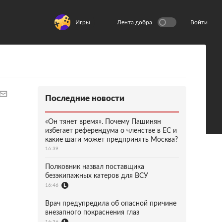
Игры
Лента добра
Войти
Последние новости
«Он тянет время». Почему Пашинян
избегает референдума о членстве в ЕС и
какие шаги может предпринять Москва?
16:39
Полковник назвал поставщика
безэкипажных катеров для ВСУ
16:46
Врач предупредила об опасной причине
внезапного покраснения глаз
16:36