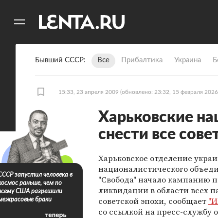
11
A
Бывший СССР
Все
Прибалтика
Украина
Б
15:33, 23 апреля 2009
(обновлено: 23:32, 15 февраля 2026
Харьковские н
снести все сов
Харьковское отделение украи
националистического объед
СССР запустил человека в
"Свобода" начало кампанию п
космос раньше, чем по
ликвидации в области всех 
всему США разрешили
советской эпохи, сообщает
"И
межрасовые браки
со ссылкой на пресс-службу 