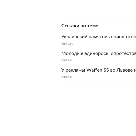
Ссылки по теме
Украинский памятник воину-осв
lenta.ru
Молодые единоросы опротестова
lenta.ru
У рекламы Waffen SS во Львове 
lenta.ru