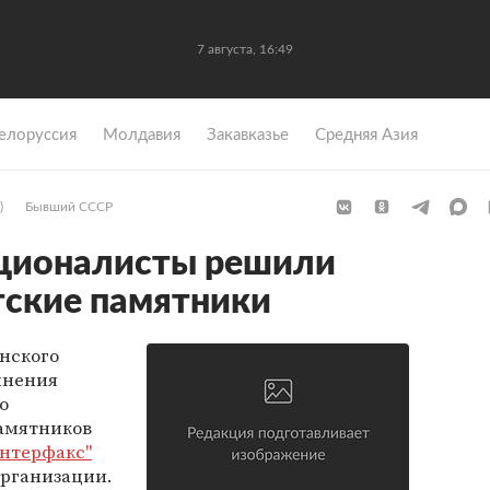
7 августа, 16:49
елоруссия
Молдавия
Закавказье
Средняя Азия
)
Бывший СССР
ационалисты решили
етские памятники
нского
инения
о
памятников
нтерфакс"
организации.