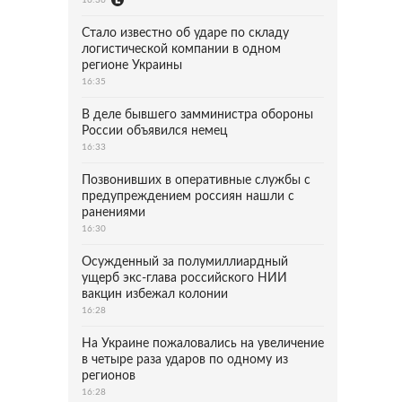
Стало известно об ударе по складу
логистической компании в одном
регионе Украины
16:35
В деле бывшего замминистра обороны
России объявился немец
16:33
Позвонивших в оперативные службы с
предупреждением россиян нашли с
ранениями
16:30
Осужденный за полумиллиардный
ущерб экс-глава российского НИИ
вакцин избежал колонии
16:28
На Украине пожаловались на увеличение
в четыре раза ударов по одному из
регионов
16:28