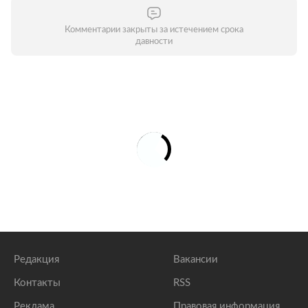
Комментарии закрыты за истечением срока
давности
Редакция
Вакансии
Контакты
RSS
Реклама
Правовая информация