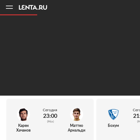
11
A
Сегодня
Сег
23:00
21
(Мск)
(М
Карен
Маттео
Бохум
Хачанов
Арнальди